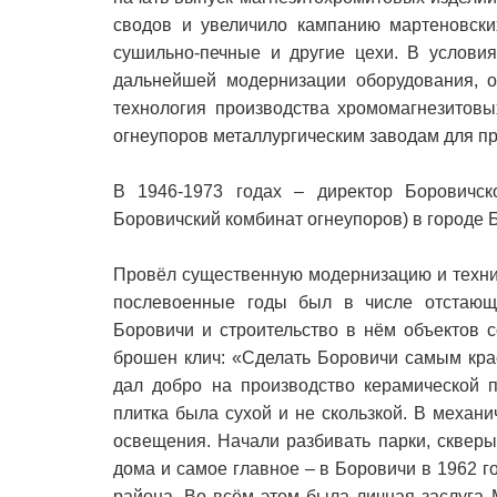
сводов и увеличило кампанию мартеновски
сушильно-печные и другие цехи. В услови
дальнейшей модернизации оборудования, о
технология производства хромомагнезитовы
огнеупоров металлургическим заводам для п
В 1946-1973 годах – директор Боровичск
Боровичский комбинат огнеупоров) в городе 
Провёл существенную модернизацию и техни
послевоенные годы был в числе отстающи
Боровичи и строительство в нём объектов с
брошен клич: «Сделать Боровичи самым кра
дал добро на производство керамической п
плитка была сухой и не скользкой. В механ
освещения. Начали разбивать парки, скверы
дома и самое главное – в Боровичи в 1962 г
района. Во всём этом была личная заслуга