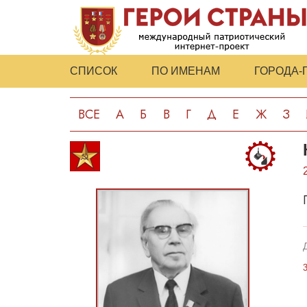
СПИСОК
ПО ИМЕНАМ
ГОРОДА-
ВСЕ
А
Б
В
Г
Д
Е
Ж
З