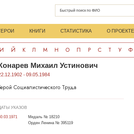
ГЕРОИ
КНИГИ
СТАТИСТИКА
О ПРОЕКТ
И
Й
К
Л
М
Н
О
П
Р
С
Т
У
Ф
Конарев Михаил Устинович
22.12.1902 - 09.05.1984
Герой Социалистического Труда
ДАТЫ УКАЗОВ
30.03.1971
Медаль № 18210
Орден Ленина № 395119