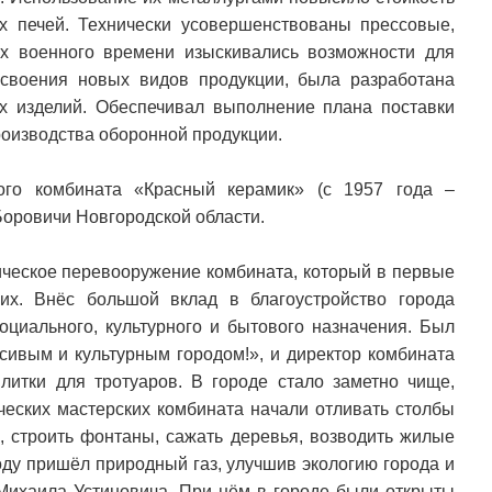
х печей. Технически усовершенствованы прессовые,
ях военного времени изыскивались возможности для
своения новых видов продукции, была разработана
х изделий. Обеспечивал выполнение плана поставки
роизводства оборонной продукции.
ого комбината «Красный керамик» (с 1957 года –
Боровичи Новгородской области.
ческое перевооружение комбината, который в первые
х. Внёс большой вклад в благоустройство города
оциального, культурного и бытового назначения. Был
сивым и культурным городом!», и директор комбината
литки для тротуаров. В городе стало заметно чище,
ических мастерских комбината начали отливать столбы
, строить фонтаны, сажать деревья, возводить жилые
оду пришёл природный газ, улучшив экологию города и
 Михаила Устиновича. При нём в городе были открыты