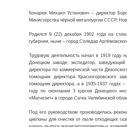
Конарев Михаил Устинович – директор Боро
Министерства чёрной металлургии СССР, Нов
Родился 9 (22) декабря 1902 года на стан
губернии, ныне – город Соледар Артёмовског
Трудовую деятельность начал в 1919 году н
Донецком заводе; экспедитор, заведующий
директора по коммерческой части Деконског
помощник директора Красногоровского за
помощник директора, а в 1935-1937 годах –
году по окончании 3 курсов Донецкого инс
«Магнезит» в городе Сатка Челябинской обла
Под его руководством производилась рекон
циклоны для очистки от пыли отходящих газ
начать выпуск магнезитохромитовых изделий