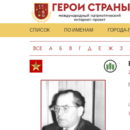
СПИСОК
ПО ИМЕНАМ
ГОРОДА-
ВСЕ
А
Б
В
Г
Д
Е
Ж
З