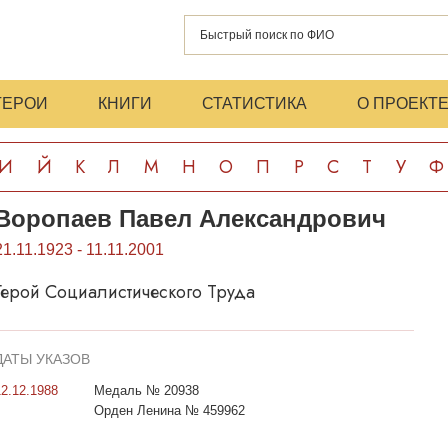
ГЕРОИ
КНИГИ
СТАТИСТИКА
О ПРОЕКТ
И
Й
К
Л
М
Н
О
П
Р
С
Т
У
Ф
Воропаев Павел Александрович
21.11.1923 - 11.11.2001
Герой Социалистического Труда
ДАТЫ УКАЗОВ
12.12.1988
Медаль № 20938
Орден Ленина № 459962