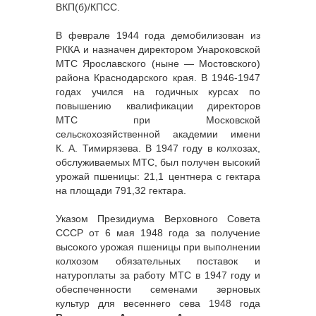
ВКП(б)/КПСС.
В феврале 1944 года демобилизован из
РККА и назначен директором Унароковской
МТС Ярославского (ныне — Мостовского)
района Краснодарского края. В 1946-1947
годах учился на годичных курсах по
повышению квалификации директоров
МТС при Московской
сельскохозяйственной академии имени
К. А. Тимирязева. В 1947 году в колхозах,
обслуживаемых МТС, был получен высокий
урожай пшеницы: 21,1 центнера с гектара
на площади 791,32 гектара.
Указом Президиума Верховного Совета
СССР от 6 мая 1948 года за получение
высокого урожая пшеницы при выполнении
колхозом обязательных поставок и
натуроплаты за работу МТС в 1947 году и
обеспеченности семенами зерновых
культур для весеннего сева 1948 года