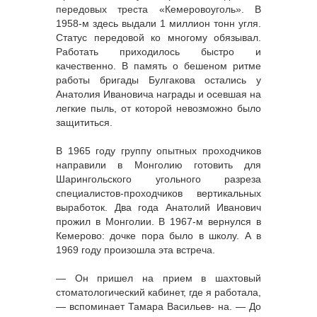
передовых треста «Кемеровоуголь». В
1958-м здесь выдали 1 миллион тонн угля.
Статус передовой ко многому обязывал.
Работать приходилось быстро и
качественно. В память о бешеном ритме
работы бригады Булгакова остались у
Анатолия Ивановича награды и осевшая на
легкие пыль, от которой невозможно было
защититься.
В 1965 году группу опытных проходчиков
направили в Монголию готовить для
Шарингольского угольного разреза
специалистов-проходчиков вертикальных
выработок. Два года Анатолий Иванович
прожил в Монголии. В 1967-м вернулся в
Кемерово: дочке пора было в школу. А в
1969 году произошла эта встреча.
— Он пришел на прием в шахтовый
стоматологический кабинет, где я работала,
— вспоминает Тамара Васильев- на. — До