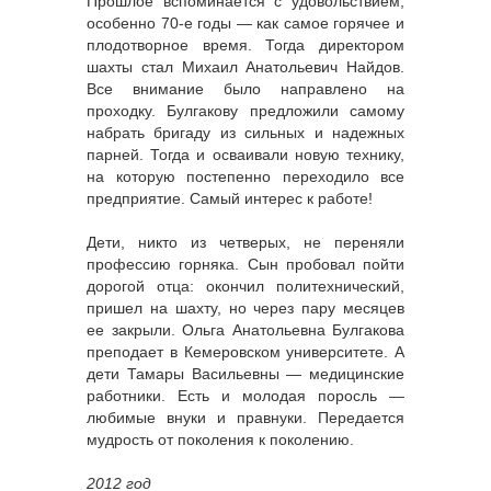
Прошлое вспоминается с удовольствием,
особенно 70-е годы — как самое горячее и
плодотворное время. Тогда директором
шахты стал Михаил Анатольевич Найдов.
Все внимание было направлено на
проходку. Булгакову предложили самому
набрать бригаду из сильных и надежных
парней. Тогда и осваивали новую технику,
на которую постепенно переходило все
предприятие. Самый интерес к работе!
Дети, никто из четверых, не переняли
профессию горняка. Сын пробовал пойти
дорогой отца: окончил политехнический,
пришел на шахту, но через пару месяцев
ее закрыли. Ольга Анатольевна Булгакова
преподает в Кемеровском университете. А
дети Тамары Васильевны — медицинские
работники. Есть и молодая поросль —
любимые внуки и правнуки. Передается
мудрость от поколения к поколению.
2012 год