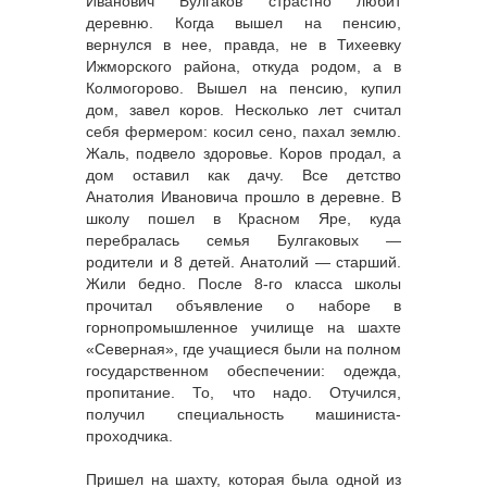
Иванович Булгаков страстно любит
деревню. Когда вышел на пенсию,
вернулся в нее, правда, не в Тихеевку
Ижморского района, откуда родом, а в
Колмогорово. Вышел на пенсию, купил
дом, завел коров. Несколько лет считал
себя фермером: косил сено, пахал землю.
Жаль, подвело здоровье. Коров продал, а
дом оставил как дачу. Все детство
Анатолия Ивановича прошло в деревне. В
школу пошел в Красном Яре, куда
перебралась семья Булгаковых —
родители и 8 детей. Анатолий — старший.
Жили бедно. После 8-го класса школы
прочитал объявление о наборе в
горнопромышленное училище на шахте
«Северная», где учащиеся были на полном
государственном обеспечении: одежда,
пропитание. То, что надо. Отучился,
получил специальность машиниста-
проходчика.
Пришел на шахту, которая была одной из