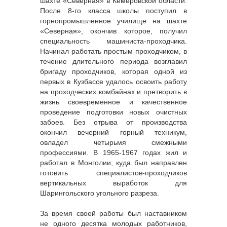
шахте «Северная» в Кемеровской области.
После 8-го класса школы поступил в
горнопромышленное училище на шахте
«Северная», окончив которое, получил
специальность машиниста-проходчика.
Начинал работать простым проходчиком, в
течение длительного периода возглавил
бригаду проходчиков, которая одной из
первых в Кузбассе удалось освоить работу
на проходческих комбайнах и претворить в
жизнь своевременное и качественное
проведение подготовки новых очистных
забоев. Без отрыва от производства
окончил вечерний горный техникум,
овладел четырьмя смежными
профессиями. В 1965-1967 годах жил и
работал в Монголии, куда был направлен
готовить специалистов-проходчиков
вертикальных выработок для
Шарингольского угольного разреза.
За время своей работы был наставником
не одного десятка молодых работников,