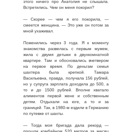
этого ничего про Анатолия не слышала.
Встретились. Чем он меня покорил?
— Скорее — чем я его покорила, —
смеется женщина. — Это уже он потом за
мной ухаживал.
Поженились через 3 года. Я к моменту
знакомства развелась с первым мужем,
жила с двумя детьми в двухкомнатной
квартире. Там и обосновались вчетвером
на первое время. По деньгам семья
шахтера была крепкой. Тамара
Васильевна, правда, получала 156 рублей,
но у супруга зарплата доходила до 500, а
то и до 1500 рублей. Вполне хватало
алиментов первой жене и собственным
детям. Отдыхали на юге, а то и за
границей. Так, в 1980-м ездили в Германию
по путевке от шахты.
— Тогда моя бригада дала рекорд —
прошли комбайном 520 метров за месяц