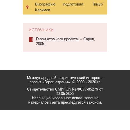
Биографию подготовил:
Тимур
Каримов
ИСТОЧНИКИ
Герои атомного проекта. – Саров,
2005.
Международный патриотический интернет-
проект «Герои страны».
© 2000 - 2026 гг.
Свидетельство СМИ: Эл № ФС77-85279 от
30.05.2023
Несанкционированное использование
материалов сайта преследуется законом.