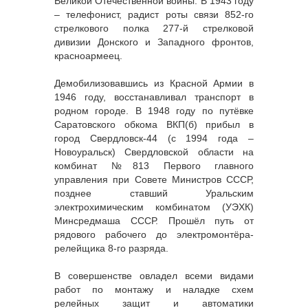
Великой Отечественной войны. В 1943 году
– телефонист, радист роты связи 852-го
стрелкового полка 277-й стрелковой
дивизии Донского и Западного фронтов,
красноармеец.
Демобилизовавшись из Красной Армии в
1946 году, восстанавливал транспорт в
родном городе. В 1948 году по путёвке
Саратовского обкома ВКП(б) прибыл в
город Свердловск-44 (с 1994 года –
Новоуральск) Свердловской области на
комбинат №813 Первого главного
управления при Совете Министров СССР,
позднее ставший Уральским
электрохимическим комбинатом (УЭХК)
Минсредмаша СССР. Прошёл путь от
рядового рабочего до электромонтёра-
релейщика 8-го разряда.
В совершенстве овладел всеми видами
работ по монтажу и наладке схем
релейных защит и автоматики