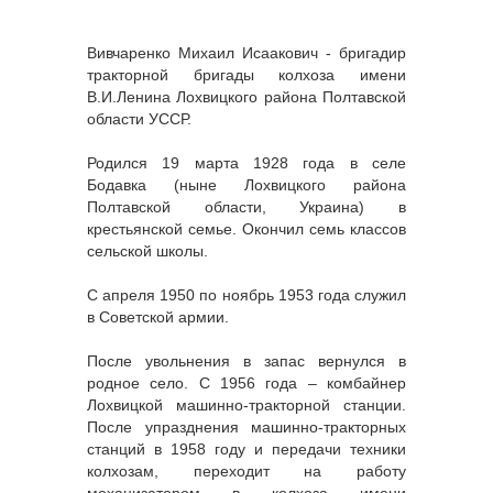
Вивчаренко Михаил Исаакович - бригадир
тракторной бригады колхоза имени
В.И.Ленина Лохвицкого района Полтавской
области УССР.
Родился 19 марта 1928 года в селе
Бодавка (ныне Лохвицкого района
Полтавской области, Украина) в
крестьянской семье. Окончил семь классов
сельской школы.
С апреля 1950 по ноябрь 1953 года служил
в Советской армии.
После увольнения в запас вернулся в
родное село. С 1956 года – комбайнер
Лохвицкой машинно-тракторной станции.
После упразднения машинно-тракторных
станций в 1958 году и передачи техники
колхозам, переходит на работу
механизатором в колхоза имени