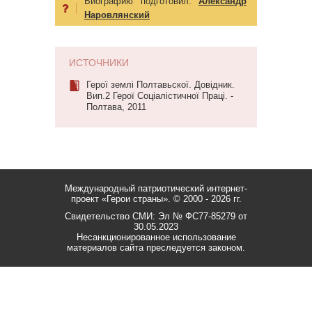
Биографию подготовил:
Александр
Наровлянский
ИСТОЧНИКИ
Герої землі Полтавьскої. Довідник.
Вип.2 Герої Соціалістичної Праці. -
Полтава, 2011
Международный патриотический интернет-
проект «Герои страны».
© 2000 - 2026 гг.
Свидетельство СМИ: Эл № ФС77-85279 от
30.05.2023
Несанкционированное использование
материалов сайта преследуется законом.