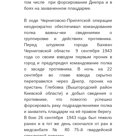
том числе при форсировании Днепра и в
боях на захваченном плацдарме.
В ходе Черниговско-Припятской операции
неоднократно обеспечивал командование
полка важны¬ми сведениями о
группировке и действиях противника.
Перед штурмом города Бахмач
Черниговской области 9 сентября 1943
года со своим взводом первым проник в
город и предупредил командование полка
о засаде противника. В ночь на 22
сентября во главе взвода скрытно
переправился через Днепр, проник на
пристань Глебовка (Вышгородский район
Киевской области) и добыл сведения о
противнике, что помогло успешно
форсировать реку подразделениями полка
и захватить плацдарм на её правом берегу.
В бою 26 сентября 1943 года был тяжело
ранен и в тот же день скончался от ран в
медсанбате № 80 75-й гвардейской
стрелковой дивизии.