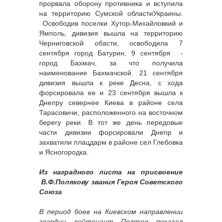
прорвала оборону противника и вступила
на территорию Сумской областиУкраины.
Освободив поселки Хутор-Михайловкий и
Ямполь, дивизия вышла на территорию
Черниговской обасти, освободила 7
сентября город Батурин, 9 сентября -
город Бахмач, за что получила
наименование Бахмачской. 21 сентября
дивизия вышла к реке Десна, с хода
форсировала ее и 23 сентября вышла к
Днепру севернее Киева в районе села
Тарасовичи, расположенного на восточном
берегу реки. В тот же день передовые
части дивизии форсировали Днепр и
захватили плацдарм в районе сел Глебовка
и Ясногородка.
Из наградного листа на присвоение
В.Ф.Полякову звания Героя Советского
Союза
В период боев на Киевском направлении
гвардии лейтенант Поляков показал