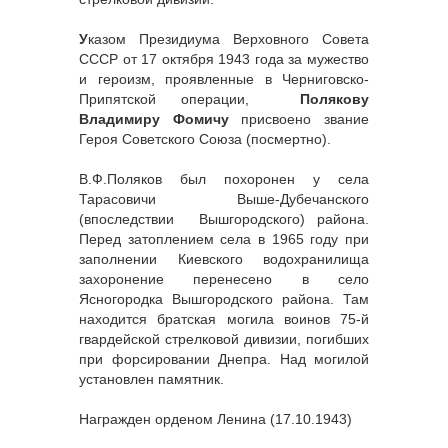
У
казом Президиума Верховного Совета
СССР от 17 октября 1943 года за мужество
и героизм, проявленные в Черниговско-
Припятской операции,
Полякову
Владимиру Фомичу
присвоено звание
Героя Советского Союза (посмертно).
В.Ф.Поляков был похоронен у села
Тарасовичи Выше-Дубечанского
(впоследствии Вышгородского) района.
Перед затоплением села в 1965 году при
заполнении Киевского водохранилища
захоронение перенесено в село
Ясногородка Вышгородского района. Там
находится братская могила воинов 75-й
гвардейской стрелковой дивизии, погибших
при форсировании Днепра. Над могилой
установлен памятник.
Награжден орденом Ленина (17.10.1943)