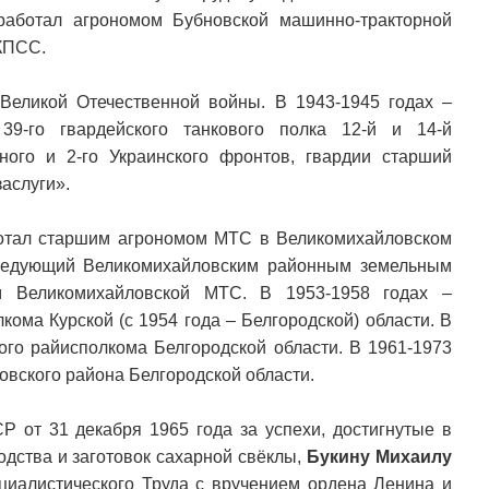
работал агрономом Бубновской машинно-тракторной
/КПСС.
Великой Отечественной войны. В 1943-1945 годах –
39-го гвардейского танкового полка 12-й и 14-й
ого и 2-го Украинского фронтов, гвардии старший
аслуги».
отал старшим агрономом МТС в Великомихайловском
аведующий Великомихайловским районным земельным
м Великомихайловской МТС. В 1953-1958 годах –
ома Курской (с 1954 года – Белгородской) области. В
ого райисполкома Белгородской области. В 1961-1973
овского района Белгородской области.
 от 31 декабря 1965 года за успехи, достигнутые в
дства и заготовок сахарной свёклы,
Букину Михаилу
циалистического Труда с вручением ордена Ленина и