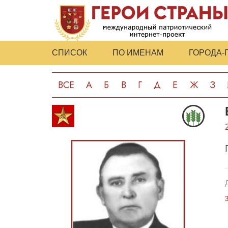
СПИСОК
ПО ИМЕНАМ
ГОРОДА-
ВСЕ
А
Б
В
Г
Д
Е
Ж
З