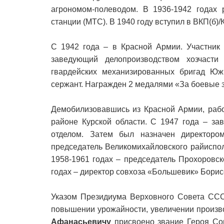
агрономом-полеводом. В 1936-1942 годах 
станции (МТС). В 1940 году вступил в ВКП(б)
С 1942 года – в Красной Армии. Участник 
заведующий делопроизводством хозчасти 
гвардейских механизированных бригад Южн
сержант. Награжден 2 медалями «За боевые з
Демобилизовавшись из Красной Армии, раб
районе Курской области. С 1947 года – з
отделом. Затем был назначен директоро
председатель Великомихайловского райисполк
1958-1961 годах – председатель Прохоровск
годах – директор совхоза «Большевик» Борис
Указом Президиума Верховного Совета СССР
повышении урожайности, увеличении произво
Афанасьевичу
присвоено звание Героя Со