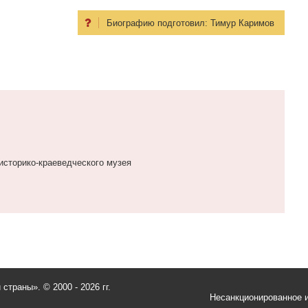
Биографию подготовил:
Тимур Каримов
историко-краеведческого музея
и страны».
© 2000 - 2026 гг.
Несанкционированное и