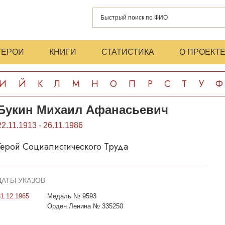
ГЕРОИ
КНИГИ
СТАТИСТИКА
О ПРОЕКТ
И
Й
К
Л
М
Н
О
П
Р
С
Т
У
Ф
Букин Михаил Афанасьевич
22.11.1913 - 26.11.1986
Герой Социалистического Труда
ДАТЫ УКАЗОВ
31.12.1965
Медаль № 9593
Орден Ленина № 335250