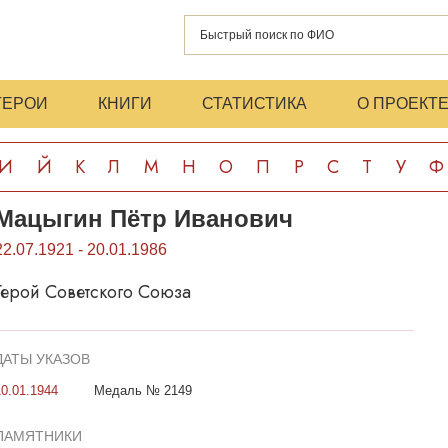
ГЕРОИ
КНИГИ
СТАТИСТИКА
О ПРОЕКТ
И
Й
К
Л
М
Н
О
П
Р
С
Т
У
Ф
Мацыгин Пётр Иванович
22.07.1921 - 20.01.1986
Герой Советского Союза
ДАТЫ УКАЗОВ
10.01.1944
Медаль № 2149
ПАМЯТНИКИ