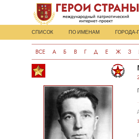
СПИСОК
ПО ИМЕНАМ
ГОРОДА-
ВСЕ
А
Б
В
Г
Д
Е
Ж
З