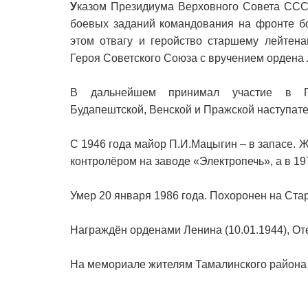
У
казом Президиума Верховного Совета ССС
боевых заданий командования на фронте б
этом отвагу и геройство старшему лейтен
Героя Советского Союза с вручением ордена
В дальнейшем принимал участие в Прос
Будапештской, Венской и Пражской наступат
С 1946 года майор П.И.Мацыгин – в запасе. Ж
контролёром на заводе «Электропечь», а в 19
Умер 20 января 1986 года. Похоронен на Ста
Награждён орденами Ленина (10.01.1944), Оте
На мемориале жителям Тамалинского района 