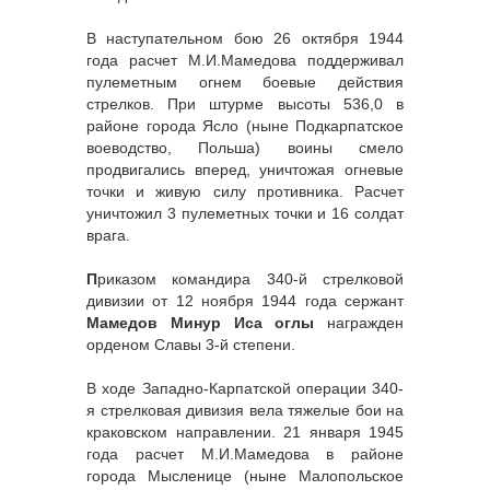
В наступательном бою 26 октября 1944
года расчет М.И.Мамедова поддерживал
пулеметным огнем боевые действия
стрелков. При штурме высоты 536,0 в
районе города Ясло (ныне Подкарпатское
воеводство, Польша) воины смело
продвигались вперед, уничтожая огневые
точки и живую силу противника. Расчет
уничтожил 3 пулеметных точки и 16 солдат
врага.
П
риказом командира 340-й стрелковой
дивизии от 12 ноября 1944 года сержант
Мамедов Минур Иса оглы
награжден
орденом Славы 3-й степени.
В ходе Западно-Карпатской операции 340-
я стрелковая дивизия вела тяжелые бои на
краковском направлении. 21 января 1945
года расчет М.И.Мамедова в районе
города Мысленице (ныне Малопольское