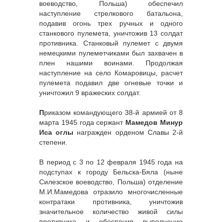
воеводство, Польша) обеспечил
наступление стрелкового батальона,
подавив огонь трех ручных и одного
станкового пулемета, уничтожив 13 солдат
противника. Станковый пулемет с двумя
немецкими пулеметчиками был захвачен в
плен нашими воинами. Продолжая
наступление на село Комаровицы, расчет
пулемета подавил две огневые точки и
уничтожил 9 вражеских солдат.
П
риказом командующего 38-й армией от 8
марта 1945 года сержант
Мамедов Минур
Иса оглы
награжден орденом Славы 2-й
степени.
В период с 3 по 12 февраля 1945 года на
подступах к городу Бельска-Бяла (ныне
Силезское воеводство, Польша) отделение
М.И.Мамедова отразило многочисленные
контратаки противника, уничтожив
значительное количество живой силы
противника и обеспечив выполнение