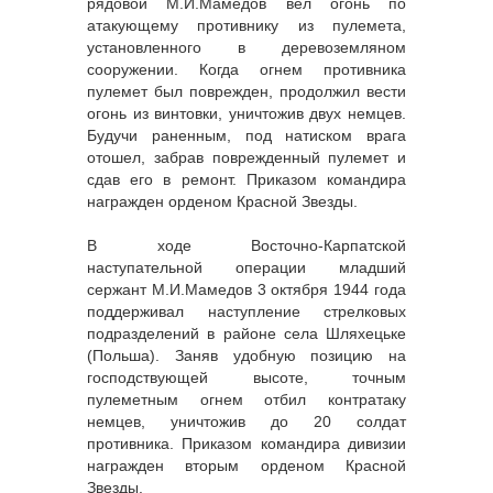
рядовой М.И.Мамедов вел огонь по
атакующему противнику из пулемета,
установленного в деревоземляном
сооружении. Когда огнем противника
пулемет был поврежден, продолжил вести
огонь из винтовки, уничтожив двух немцев.
Будучи раненным, под натиском врага
отошел, забрав поврежденный пулемет и
сдав его в ремонт. Приказом командира
награжден орденом Красной Звезды.
В ходе Восточно-Карпатской
наступательной операции младший
сержант М.И.Мамедов 3 октября 1944 года
поддерживал наступление стрелковых
подразделений в районе села Шляхецьке
(Польша). Заняв удобную позицию на
господствующей высоте, точным
пулеметным огнем отбил контратаку
немцев, уничтожив до 20 солдат
противника. Приказом командира дивизии
награжден вторым орденом Красной
Звезды.