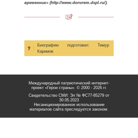
временник» (http://www.donvrem.dspl.ru/).
Биографию подготовил:
Тимур
Каримов
Международный патриотический интернет-
проект «Герои страны».
© 2000 - 2026 гг.
Свидетельство СМИ: Эл № ФС77-85279 от
30.05.2023
Несанкционированное использование
материалов сайта преследуется законом.