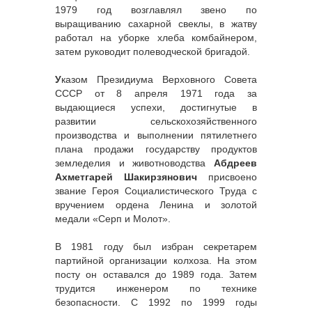
1979 год возглавлял звено по
выращиванию сахарной свеклы, в жатву
работал на уборке хлеба комбайнером,
затем руководит полеводческой бригадой.
У
казом Президиума Верховного Совета
СССР от 8 апреля 1971 года за
выдающиеся успехи, достигнутые в
развитии сельскохозяйственного
производства и выполнении пятилетнего
плана продажи государству продуктов
земледелия и животноводства
Абдреев
Ахметгарей Шакирзянович
присвоено
звание Героя Социалистического Труда с
вручением ордена Ленина и золотой
медали «Серп и Молот».
В 1981 году был избран секретарем
партийной организации колхоза. На этом
посту он оставался до 1989 года. Затем
трудится инженером по технике
безопасности. С 1992 по 1999 годы