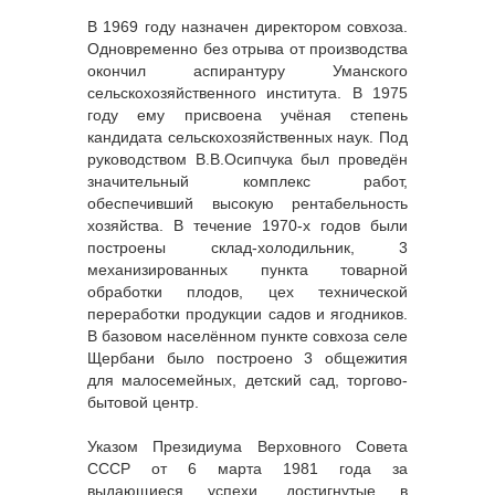
В 1969 году назначен директором совхоза.
Одновременно без отрыва от производства
окончил аспирантуру Уманского
сельскохозяйственного института. В 1975
году ему присвоена учёная степень
кандидата сельскохозяйственных наук. Под
руководством В.В.Осипчука был проведён
значительный комплекс работ,
обеспечивший высокую рентабельность
хозяйства. В течение 1970-х годов были
построены склад-холодильник, 3
механизированных пункта товарной
обработки плодов, цех технической
переработки продукции садов и ягодников.
В базовом населённом пункте совхоза селе
Щербани было построено 3 общежития
для малосемейных, детский сад, торгово-
бытовой центр.
Указом Президиума Верховного Совета
СССР от 6 марта 1981 года за
выдающиеся успехи, достигнутые в