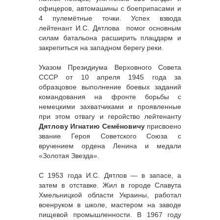
офицеров, автомашины с боеприпасами и
4 пулемётные точки. Успех взвода
лейтенант И.С. Дятлова помог основным
силам батальона расширить плацдарм и
закрепиться на западном берегу реки.
Указом Президиума Верховного Совета
СССР от 10 апреля 1945 года за
образцовое выполнение боевых заданий
командования на фронте борьбы с
немецкими захватчиками и проявленные
при этом отвагу и геройство лейтенанту
Дятлову Игнатию Семёновичу
присвоено
звание Героя Советского Союза с
вручением ордена Ленина и медали
«Золотая Звезда».
С 1953 года И.С. Дятлов — в запасе, а
затем в отставке. Жил в городе Славута
Хмельницкой области Украины, работал
военруком в школе, мастером на заводе
пищевой промышленности. В 1967 году