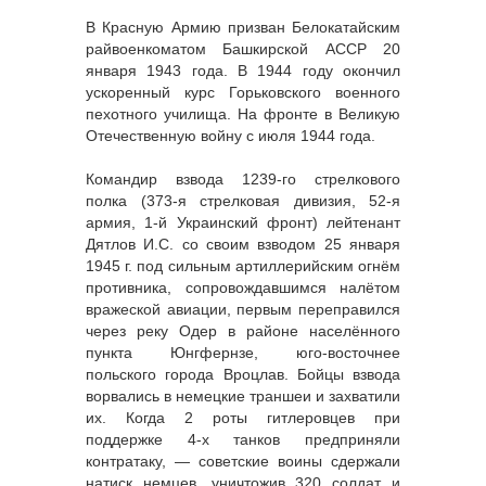
В Красную Армию призван Белокатайским
райвоенкоматом Башкирской АССР 20
января 1943 года. В 1944 году окончил
ускоренный курс Горьковского военного
пехотного училища. На фронте в Великую
Отечественную войну с июля 1944 года.
Командир взвода 1239-го стрелкового
полка (373-я стрелковая дивизия, 52-я
армия, 1-й Украинский фронт) лейтенант
Дятлов И.С. со своим взводом 25 января
1945 г. под сильным артиллерийским огнём
противника, сопровождавшимся налётом
вражеской авиации, первым переправился
через реку Одер в районе населённого
пункта Юнгфернзе, юго-восточнее
польского города Вроцлав. Бойцы взвода
ворвались в немецкие траншеи и захватили
их. Когда 2 роты гитлеровцев при
поддержке 4-х танков предприняли
контратаку, — советские воины сдержали
натиск немцев, уничтожив 320 солдат и