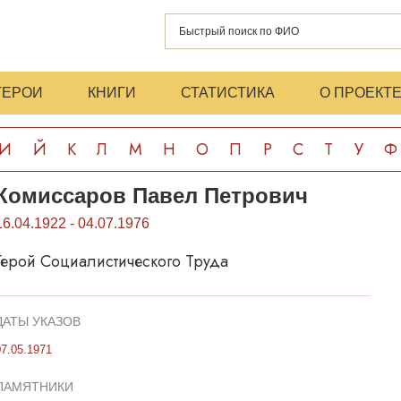
ГЕРОИ
КНИГИ
СТАТИСТИКА
О ПРОЕКТ
И
Й
К
Л
М
Н
О
П
Р
С
Т
У
Ф
Комиссаров Павел Петрович
16.04.1922 - 04.07.1976
Герой Социалистического Труда
ДАТЫ УКАЗОВ
07.05.1971
ПАМЯТНИКИ