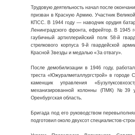
Трудовую деятельность начал после окончани
призван в Красную Армию. Участник Великой
КПСС. В 1944 году — наводчик орудия батар
Ленинградского фронта, ефрейтор. В 1945 
гаубичный артиллерийский полк 58-й гвард
стрелкового корпуса 9-й гвардейской арм
Красной Звезды и медалью «За отвагу».
После демобилизации в 1946 году, работа
треста «Южуралметаллургстрой» в городе С
каменщик управления «Бузулуксовхозс
механизированной колонны (ПМК) №39 уп
Оренбургская область.
Бригада под его руководством перевыполнял
подготовил около двухсот специалистов-стро