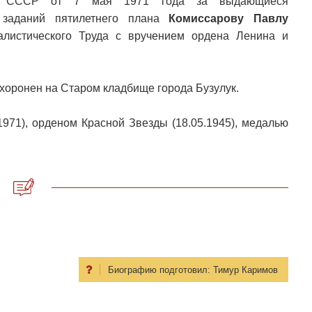
та СССР от 7 мая 1971 года за выдающиеся
 заданий пятилетнего плана
Комиссарову Павлу
листического Труда с вручением ордена Ленина и
охоронен на Старом кладбище города Бузулук.
1971), орденом Красной Звезды (18.05.1945), медалью
Биографию подготовил:
Тимур Каримов