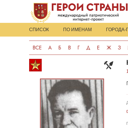
СПИСОК
ПО ИМЕНАМ
ГОРОДА-
ВСЕ
А
Б
В
Г
Д
Е
Ж
З