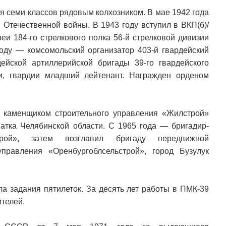
я семи классов рядовым колхозником. В мае 1942 года
 Отечественной войны. В 1943 году вступил в ВКП(б)/
еи 184-го стрелкового полка 56-й стрелковой дивизии
году — комсомольский организатор 403-й гвардейский
ейской артиллерийской бригады 39-го гвардейского
ии, гвардии младший лейтенант. Награжден орденом
л каменщиком строительного управления «Жилстрой»
атка Челябинской области. С 1965 года — бригадир-
трой», затем возглавил бригаду передвижной
равления «Оренбургоблсельстрой», город Бузулук
а задания пятилеток. За десять лет работы в ПМК-39
ителей.