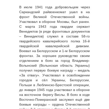
В июле 1941 года добровольцем через
Саркандский райвоенкомат ушел в на
фронт Великой Отечественной войны.
Участвовал в обороне Москвы, был ранен.
С марта 1943 года гвардии сержант
Венедиктов (в ряде фронтовых документов
– Винидиктов) служил в составе 58-го
гвардейского кавалерийского полка 16-й
гвардейской кавалерийской дивизии.
Воевал на Белорусском и 1-м Белорусском
фронтах. За хорошее руководство своим
отделением в боях за город Владимир-
Волынский (Волынская область Украины)
получил первую боевую награду – медаль
«За отвагу». Участвовал в освобождении
городов и сёл Украины, Белоруссии,
Польши в Люблинско-Брестской операции,
до января 1945 года участвовал в обороне
на восточном берегу Вислы. В боях в ходе
Восточно-Померанской заслужил ещё две
боевые награды – ордена Отечественной