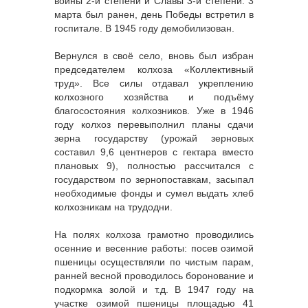
войны 2-й степени и Славы 3-й степени. 3
марта был ранен, день Победы встретил в
госпитале. В 1945 году демобилизован.
Вернулся в своё село, вновь был избран
председателем колхоза «Коллективный
труд». Все силы отдавал укреплению
колхозного хозяйства и подъёму
благосостояния колхозников. Уже в 1946
году колхоз перевыполнил планы сдачи
зерна государству (урожай зерновых
составил 9,6 центнеров с гектара вместо
плановых 9), полностью рассчитался с
государством по зернопоставкам, засыпал
необходимые фонды и сумел выдать хлеб
колхозникам на трудодни.
На полях колхоза грамотно проводились
осенние и весенние работы: посев озимой
пшеницы осуществляли по чистым парам,
ранней весной проводилось боронование и
подкормка золой и т.д. В 1947 году на
участке озимой пшеницы площадью 41