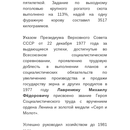
пятилеткой. Задание по выходному
поголовью крупного рогатого скота
выполнено на 113%, надой на одну
фуражную корову составил 3517
килограммов.
У
казом Президиума Верховного Совета
СССР от 22 декабря 1977 года за
выдающиеся успехи, достигнутые во
Всесоюзном социалистическом
соревновании, проявлению трудовую
доблесть в выполнении планов и
социалистических обязательств по
увеличению производства и продажи
государству зерна и других продуктов в
1977 году
Лавренюку Михаилу
Фёдоровичу
присвоено звание Героя
Социалистического труда с вручением
ордена Ленина и золотой медали «Серп и
Молот».
Успешно руководил хозяйством до 1981