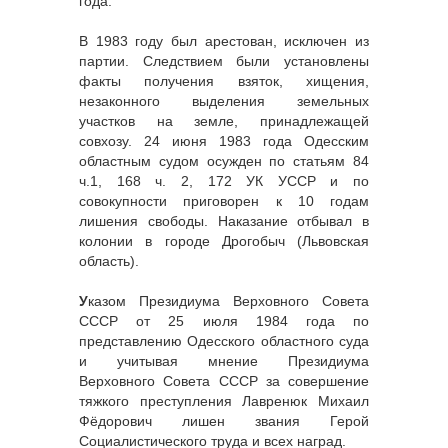
года.
В 1983 году был арестован, исключен из
партии. Следствием были установлены
факты получения взяток, хищения,
незаконного выделения земельных
участков на земле, принадлежащей
совхозу. 24 июня 1983 года Одесским
областным судом осужден по статьям 84
ч.1, 168 ч. 2, 172 УК УССР и по
совокупности приговорен к 10 годам
лишения свободы. Наказание отбывал в
колонии в городе Дрогобыч (Львовская
область).
У
казом Президиума Верховного Совета
СССР от 25 июля 1984 года по
представлению Одесского областного суда
и учитывая мнение Президиума
Верховного Совета СССР за совершение
тяжкого преступления Лавренюк Михаил
Фёдорович лишен звания Герой
Социалистического труда и всех наград.