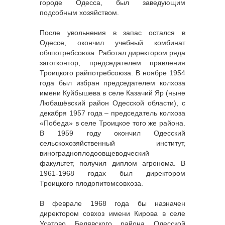
городе Одесса, был заведующим
подсобным хозяйством.
После увольнения в запас остался в
Одессе, окончил учебный комбинат
облпотребсоюза. Работал директором ряда
заготконтор, председателем правления
Троицкого райпотребсоюза. В ноябре 1954
года был избран председателем колхоза
имени Куйбышева в селе Казачий Яр (ныне
Любашёвский район Одесской области), с
декабря 1957 года – председатель колхоза
«Победа» в селе Троицкое того же района.
В 1959 году окончил Одесский
сельскохозяйственный институт,
виноградноплодоовщеводческий
факультет, получил диплом агронома. В
1961-1968 годах был директором
Троицкого плодопитомсовхоза.
В феврале 1968 года бы назначен
директором совхоз имени Кирова в селе
Усатово Белявского района Одесской