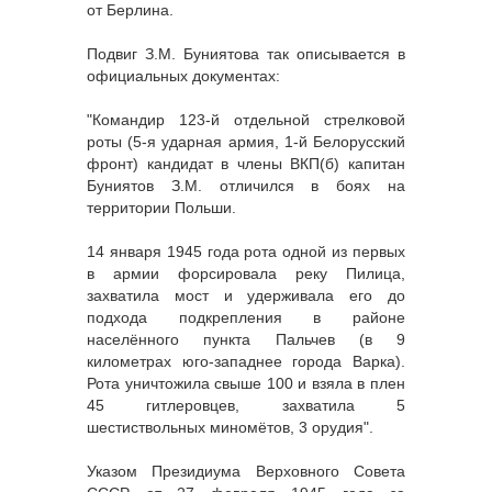
от Берлина.
Подвиг З.М. Буниятова так описывается в
официальных документах:
"Командир 123-й отдельной стрелковой
роты (5-я ударная армия, 1-й Белорусский
фронт) кандидат в члены ВКП(б) капитан
Буниятов З.М. отличился в боях на
территории Польши.
14 января 1945 года рота одной из первых
в армии форсировала реку Пилица,
захватила мост и удерживала его до
подхода подкрепления в районе
населённого пункта Пальчев (в 9
километрах юго-западнее города Варка).
Рота уничтожила свыше 100 и взяла в плен
45 гитлеровцев, захватила 5
шестиствольных миномётов, 3 орудия".
Указом Президиума Верховного Совета