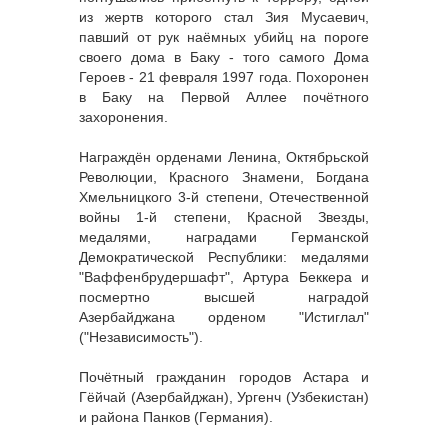
из жертв которого стал Зия Мусаевич,
павший от рук наёмных убийц на пороге
своего дома в Баку - того самого Дома
Героев - 21 февраля 1997 года. Похоронен
в Баку на Первой Аллее почётного
захоронения.
Награждён орденами Ленина, Октябрьской
Революции, Красного Знамени, Богдана
Хмельницкого 3-й степени, Отечественной
войны 1-й степени, Красной Звезды,
медалями, наградами Германской
Демократической Республики: медалями
"Ваффенбрудершафт", Артура Беккера и
посмертно высшей наградой
Азербайджана орденом "Истиглал"
("Независимость").
Почётный гражданин городов Астара и
Гёйчай (Азербайджан), Ургенч (Узбекистан)
и района Панков (Германия).