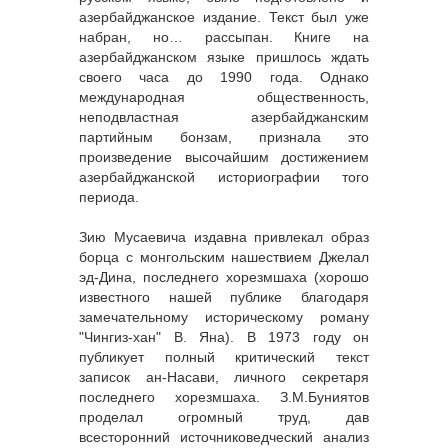
азербайджанское издание. Текст был уже
набран, но… рассыпан. Книге на
азербайджанском языке пришлось ждать
своего часа до 1990 года. Однако
международная общественность,
неподвластная азербайджанским
партийным бонзам, признала это
произведение высочайшим достижением
азербайджанской историографии того
периода.
Зию Мусаевича издавна привлекал образ
борца с монгольским нашествием Джелал
эд-Дина, последнего хорезмшаха (хорошо
известного нашей публике благодаря
замечательному историческому роману
"Чингиз-хан" В. Яна). В 1973 году он
публикует полный критический текст
записок ан-Насави, личного секретаря
последнего хорезмшаха. З.М.Буниятов
проделал огромный труд, дав
всесторонний источниковедческий анализ