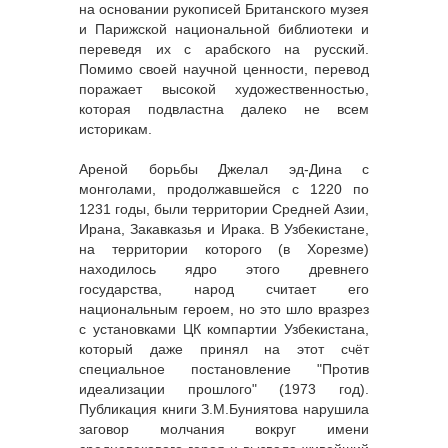
на основании рукописей Британского музея
и Парижской национальной библиотеки и
переведя их с арабского на русский.
Помимо своей научной ценности, перевод
поражает высокой художественностью,
которая подвластна далеко не всем
историкам.
Ареной борьбы Джелал эд-Дина с
монголами, продолжавшейся с 1220 по
1231 годы, были территории Средней Азии,
Ирана, Закавказья и Ирака. В Узбекистане,
на территории которого (в Хорезме)
находилось ядро этого древнего
государства, народ считает его
национальным героем, но это шло вразрез
с установками ЦК компартии Узбекистана,
который даже принял на этот счёт
специальное постановление "Против
идеализации прошлого" (1973 год).
Публикация книги З.М.Буниятова нарушила
заговор молчания вокруг имени