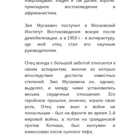
Азербайджан, Индия и так далее, короче,
прикладное востоковедение и
африканистика.
Зия Мусаевич поступил в Московский
Институт Востоковедения вскоре после
демобилизации, а в 1950 г. - в аспирантуру,
где мой отец стал его научным
руководителем.
Отец всегда с большой заботой относился к
своим аспирантам, многие из которых
впоследствии достигли известных
степеней. Зию Мусаевича он, однако,
выделял, и между ними установились
весьма сердечные отношения. Его
геройское прошлое, конечно, играло свою
роль. Отец сам знал о войне не
понаслышке - был на фронте во время 1-й
мировой войны, а потом на гражданской
против Колчака, был контужен и
комиссован после сыпного тифа.