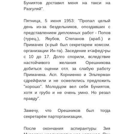
Буниятов доставил меня на такси на
Разгуляй".
Пятница, 5 июня 1953: "Пропал целый
день из-за бездельников, опоздавших с
представлением дипломных работ - Попов
(турец.), Якубов, Степанов (араб.) и
Примачек (к-рый был секретарем комсом.
организации Ин-та). Заседение к<афед>ры
с 10 до 17. Долго спорили, вследствие
настойчивого желания Орешникова
добиться оценки отл. за слабую работу
Примачека. Асп. Корниенко и Эльтерман
сдрейфили и не осмелились предложить
"хорошо". Молодцом вел себя Буниятов,
хотя и грубо и не очень умно. Но резал
правду".
Замечу, что Орешников был тогда
секретарём парторганизации.
После окончания аспирантуры Зия