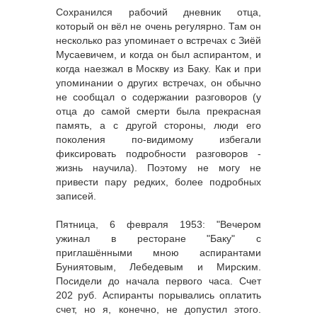
Сохранился рабочий дневник отца,
который он вёл не очень регулярно. Там он
несколько раз упоминает о встречах с Зиёй
Мусаевичем, и когда он был аспирантом, и
когда наезжал в Москву из Баку. Как и при
упоминании о других встречах, он обычно
не сообщал о содержании разговоров (у
отца до самой смерти была прекрасная
память, а с другой стороны, люди его
поколения по-видимому избегали
фиксировать подробности разговоров -
жизнь научила). Поэтому не могу не
привести пару редких, более подробных
записей.
Пятница, 6 февраля 1953: "Вечером
ужинал в ресторане "Баку" с
приглашёнными мною аспирантами
Буниятовым, Лебедевым и Мирским.
Посидели до начала первого часа. Счет
202 руб. Аспиранты порывались оплатить
счет, но я, конечно, не допустил этого.