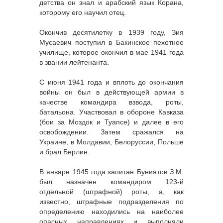
детства он знал и арабский язык Корана,
которому его научил отец.
Окончив десятилетку в 1939 году, Зия
Мусаевич поступил в Бакинское пехотное
училище, которое окончил в мае 1941 года
в звании лейтенанта.
С июня 1941 года и вплоть до окончания
войны он был в действующей армии в
качестве командира взвода, роты,
батальона. Участвовал в обороне Кавказа
(бои за Моздок и Туапсе) и далее в его
освобождении. Затем сражался на
Украине, в Молдавии, Белоруссии, Польше
и брал Берлин.
В январе 1945 года капитан Буниятов З.М.
был назначен командиром 123-й
отдельной (штрафной) роты, а, как
известно, штрафные подразделения по
определению находились на наиболее
опасных направлениях и выполняли