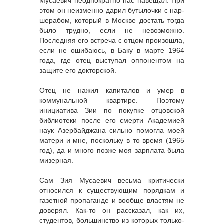
Мусаевич неоднократно нас навещал. При
этом он неизменно дарил бутылочки с нар-
шерабом, который в Москве достать тогда
было трудно, если не невозможно.
Последняя его встреча с отцом произошла,
если не ошибаюсь, в Баку в марте 1964
года, где отец выступал оппонентом на
защите его докторской.
Отец не нажил капиталов и умер в
коммунальной квартире. Поэтому
инициатива Зии по покупке отцовской
библиотеки после его смерти Академией
наук Азербайджана сильно помогла моей
матери и мне, поскольку в то время (1965
год), да и много позже моя зарплата была
мизерная.
Сам Зия Мусаевич весьма критически
относился к существующим порядкам и
газетной пропаганде и вообще властям не
доверял. Как-то он рассказал, как их,
студентов, большинство из которых только-