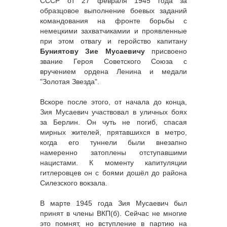
СССР от 27 февраля 1945 года за
образцовое выполнение боевых заданий
командования на фронте борьбы с
немецкими захватчикамии и проявленные
при этом отвагу и геройство капитану
Буниятову Зие Мусаевичу
присвоено
звание Героя Советского Союза с
вручением ордена Ленина и медали
"Золотая Звезда".
Вскоре после этого, от начала до конца,
Зия Мусаевич участвовал в уличных боях
за Берлин. Он чуть не погиб, спасая
мирных жителей, прятавшихся в метро,
когда его туннели были внезапно
намеренно затоплены отступавшими
нацистами. К моменту капитуляции
гитлеровцев он с боями дошёл до района
Силезского вокзала.
В марте 1945 года Зия Мусаевич был
принят в члены ВКП(б). Сейчас не многие
это помнят, но вступление в партию на