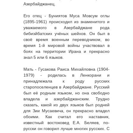
Азербайджанец.
Его отец - Буниятов Муса Мовсум оглы
(1895-1961) происходил из знаменитого и
уважаемого в Азербайджане рода
бибиэйбатских учёных шейхов. Он был в
своё время военным переводчиком, во
время 1-й мировой войны участвовал в
боях на территории Ирана и прекрасно
знал 5 или 6 языков.
Мать - Гусакова Раиса Михайловна (1904-
1979) - родилась в Ленкорани и
принадлежала к роду русских
старопоселенцев в Азербайджане. Русский
был её родным языком, но она свободно
владела и азербайджанским. Трудно
сказать, какой из двух языков был родней
для Зии Мусаевича, он прекрасно владел
обоими. Как считал его наставник,
известный востоковед Е.А. Беляев, по-
русски он говорил лучше многих русских. С