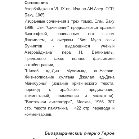
Сочинения:
Азербайджан в VII-IX вв. Изд-во АН Азер. ССР,
Баку, 1965;
Избранные сочинения в трёх томах. Элм, Баку
1999. Эти "Сочинения" предваряются краткой
биографией, написанным его сыном
Джамилем, и очерком "Зия Муса оглы
Буниятов - выдающийся учёный
Азербайджана" пера Н. Велиханлы.
Приложено также полное факсимиле
автобиографии;
"Шихаб ад-Дин Мухаммад ан-Насави.
Жизнеописание султана Джалал ад-Дина
Манкбурны" (издание критического текста,
перевод с арабского, предисловие,
комментарий, примечания и указатели).
"Восточная литература", Москва, 1966. 307
стр. текста памятника + 422 стр. перевода и
комментариев.
Биографический очерк о Герое