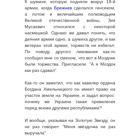
К шумихе, которую подняли вокруг 18-й
армии, когда
Брежнев
сделался генсеком,
а потом и величайшим полководцем
Великой отечественной войны, Зия
Мусаевич относился с некоторой
насмешкой. Однако же давал понять, что
деяния армии одно, а шумиха другое, и как
ветеран этой армии, торжеств не избегал.
По поводу другого ликования как-то
сообщил мне со смехом, что вот в Моздоке
были торжества. Пригласили. "А я Моздок
как раз сдавал".
Как-то он заметил, что как кавалер ордена
Богдана Хмельницкого он имеет право на
участок земли на Украине, и задал вопрос:
почему же Украине такая привилегия
перед всеми другими республиками?
И вообще, указывая на Золотую Звезду, он
не раз говорил: "Меня звёздочка не раз
выручала".