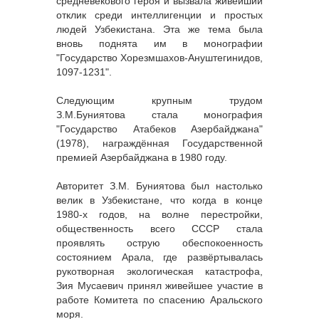
средневекового героя и вызвала живейший
отклик среди интеллигенции и простых
людей Узбекистана. Эта же тема была
вновь поднята им в монографии
"Государство Хорезмшахов-Ануштегинидов,
1097-1231".
Следующим крупным трудом
З.М.Буниятова стала монография
"Государство Атабеков Азербайджана"
(1978), награждённая Государственной
премией Азербайджана в 1980 году.
Авторитет З.М. Буниятова был настолько
велик в Узбекистане, что когда в конце
1980-х годов, на волне перестройки,
общественность всего СССР стала
проявлять острую обеспокоенность
состоянием Арала, где развёртывалась
рукотворная экологическая катастрофа,
Зия Мусаевич принял живейшее участие в
работе Комитета по спасению Аральского
моря.