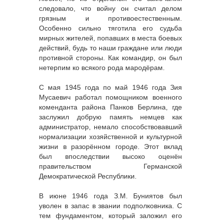
следовало, что войну он считал делом
грязным и противоестественным.
Особенно сильно тяготила его судьба
мирных жителей, попавших в места боевых
действий, будь то наши граждане или люди
противной стороны. Как командир, он был
нетерпим ко всякого рода мародёрам.
С мая 1945 года по май 1946 года Зия
Мусаевич работал помощником военного
коменданта района Панков Берлина, где
заслужил добрую память немцев как
администратор, немало способствовавший
нормализации хозяйственной и культурной
жизни в разорённом городе. Этот вклад
был впоследствии высоко оценён
правительством Германской
Демократической Республики.
В июне 1946 года З.М. Буниятов был
уволен в запас в звании подполковника. С
тем фундаментом, который заложил его