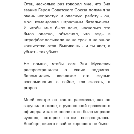
Отец несколько раз говорил мне, что Зия
звание Героя Советского Союза получил за
очень непростую и опасную работу - он,
мол, командовал штрафным батальоном.
И чтобы мне было ясно, насколько это
было опасно, объяснял, что ведь в
штрафбат посылали не на срок, а на энное
количество атак. Выживешь - и ты чист, а
убьют - так убьют.
Не помню, чтобы сам Зия Мусаевич
распространялся о своих подвигах.
Запомнились кое-какие его скупые
воспоминания о войне, так сказать, a
propos.
Моей сестре он как-то рассказал, как он
задушил в окопе, в рукопашной вражеского
офицера и какое после этого было мерзкое
чувство, которое потом возвращалось.
Вообще, ничего в войне хорошего не было.