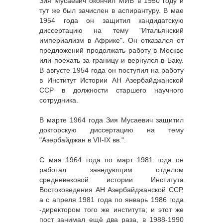
Зия Мусаевич окончил МИВ в 1950 году и
тут же был зачислен в аспирантуру. В мае
1954 года он защитил кандидатскую
диссертацию на тему "Итальянский
империализм в Африке". Он отказался от
предложений продолжать работу в Москве
или поехать за границу и вернулся в Баку.
В августе 1954 года он поступил на работу
в Институт Истории АН Азербайджанской
ССР в должности старшего научного
сотрудника.
В марте 1964 года Зия Мусаевич защитил
докторскую диссертацию на тему
"Азербайджан в VII-IX вв.".
С мая 1964 года по март 1981 года он
работал заведующим отделом
средневековой истории Института
Востоковедения АН Азербайджанской ССР,
а с апреля 1981 года по январь 1986 года
-директором того же института; и этот же
пост занимал ещё два раза, в 1988-1990