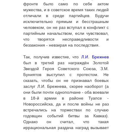
фронте было само по себе актом
мужества, и в советское время таких людей
отличали в среде партийцев. Будучи
исключительно прямым и бесстрашным
человеком, он не раз вступал в конфликт с
партийным начальством, если чувствовал,
что творятся несправедливости и
беззакония - невзирая на последствия.
Так, получив известие, что
Л.И. Брежнев
был в третий раз награждён Золотой
Звездой Героя Советского Союза, З.М.
Буниятов выступил с протестом. Не
сказать, чтобы он не признавал боевых
заслуг Л.И. Брежнева, скорее наоборот (а
они были почти однополчане - оба воевали
в 18-й армии в районе Туапсе -
Новороссийска, да и после войны не раз
встречались на торжествах по случаю
годовщин событий битвы за Кавказ).
Однако он считал, что такая
иррациональная раздача наград вызывает