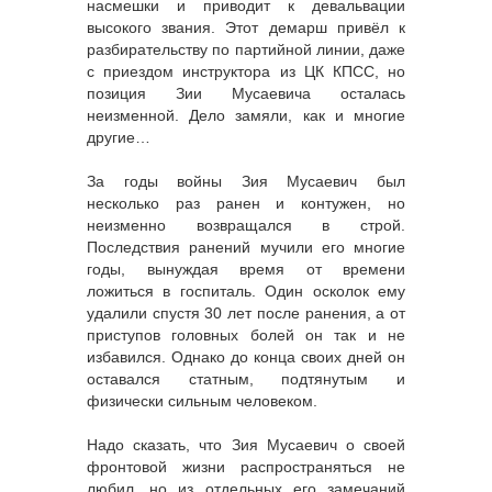
насмешки и приводит к девальвации
высокого звания. Этот демарш привёл к
разбирательству по партийной линии, даже
с приездом инструктора из ЦК КПСС, но
позиция Зии Мусаевича осталась
неизменной. Дело замяли, как и многие
другие…
За годы войны Зия Мусаевич был
несколько раз ранен и контужен, но
неизменно возвращался в строй.
Последствия ранений мучили его многие
годы, вынуждая время от времени
ложиться в госпиталь. Один осколок ему
удалили спустя 30 лет после ранения, а от
приступов головных болей он так и не
избавился. Однако до конца своих дней он
оставался статным, подтянутым и
физически сильным человеком.
Надо сказать, что Зия Мусаевич о своей
фронтовой жизни распространяться не
любил, но из отдельных его замечаний