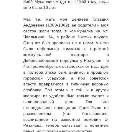
Зиёй Мусаевичем где-то в 1953 году, когда
мне было 13 лет.
Мы, т.е. мать моя Беляева Клавдия
Андреевна (1909-1982), её родители и моя
сестра жили тогда в коммуналке на ул.
Чаплыгина, 14, в районе Чистых прудов.
Отец же был прописан не с нами: у него
была небольшая комнатка в огромной
коммунальной квартире в
Доброслободском переулке у Разгуляя - в
4-х троллейбусных остановках от нас. Дом
в полтора этажа был, видимо, в прошлом
городской усадьбой, а при советской
власти превратился в типичную воронью
слободку. При этом и в той, и в другой
квартире из удобств был только туалет и
водопроводный кран. Так что
еженедельное посещение бани было не
развлечением (что большинство,
воспитанное на известной комедии Э.
Рязанова, теперь связывает с понятием
бани), но суровой необходимостью.