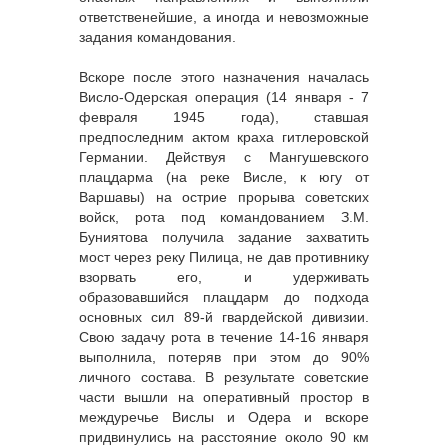
ответственейшие, а иногда и невозможные
задания командования.
Вскоре после этого назначения началась
Висло-Одерская операция (14 января - 7
февраля 1945 года), ставшая
предпоследним актом краха гитлеровской
Германии. Действуя с Мангушевского
плацдарма (на реке Висле, к югу от
Варшавы) на острие прорыва советских
войск, рота под командованием З.М.
Буниятова получила задание захватить
мост через реку Пилица, не дав противнику
взорвать его, и удерживать
образовавшийся плацдарм до подхода
основных сил 89-й гвардейской дивизии.
Свою задачу рота в течение 14-16 января
выполнила, потеряв при этом до 90%
личного состава. В результате советские
части вышли на оперативный простор в
междуречье Вислы и Одера и вскоре
придвинулись на расстояние около 90 км