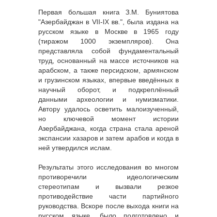
Первая большая книга З.М. Буниятова
"Азербайджан в VII-IX вв.", была издана на
русском языке в Москве в 1965 году
(тиражом 1000 экземпляров). Она
представляла собой фундаментальный
труд, основанный на массе источников на
арабском, а также персидском, армянском
и грузинском языках, впервые введённых в
научный оборот, и подкреплённый
данными археологии и нумизматики.
Автору удалось осветить малоизученный,
но ключевой момент истории
Азербайджана, когда страна стала ареной
экспансии хазаров и затем арабов и когда в
ней утвердился ислам.
Результаты этого исследования во многом
противоречили идеологическим
стереотипам и вызвали резкое
противодействие части партийного
руководства. Вскоре после выхода книги на
русском языке, было подготовлено и