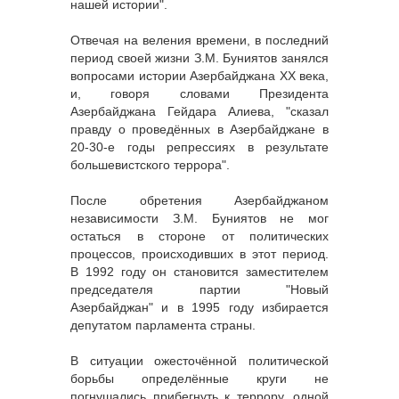
нашей истории".
Отвечая на веления времени, в последний
период своей жизни З.М. Буниятов занялся
вопросами истории Азербайджана ХХ века,
и, говоря словами Президента
Азербайджана Гейдара Алиева, "сказал
правду о проведённых в Азербайджане в
20-30-е годы репрессиях в результате
большевистского террора".
После обретения Азербайджаном
независимости З.М. Буниятов не мог
остаться в стороне от политических
процессов, происходивших в этот период.
В 1992 году он становится заместителем
председателя партии "Новый
Азербайджан" и в 1995 году избирается
депутатом парламента страны.
В ситуации ожесточённой политической
борьбы определённые круги не
погнушались прибегнуть к террору, одной