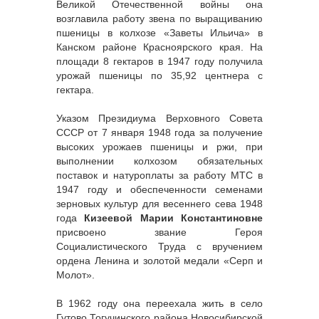
Великой Отечественной войны она
возглавила работу звена по выращиванию
пшеницы в колхозе «Заветы Ильича» в
Канском районе Красноярского края. На
площади 8 гектаров в 1947 году получила
урожай пшеницы по 35,92 центнера с
гектара.
Указом Президиума Верховного Совета
СССР от 7 января 1948 года за получение
высоких урожаев пшеницы и ржи, при
выполнении колхозом обязательных
поставок и натуроплаты за работу МТС в
1947 году и обеспеченности семенами
зерновых культур для весеннего сева 1948
года
Кизеевой Марии Константиновне
присвоено звание Героя
Социалистического Труда с вручением
ордена Ленина и золотой медали «Серп и
Молот».
В 1962 году она переехала жить в село
Гутово Тогучинского района Новосибирской