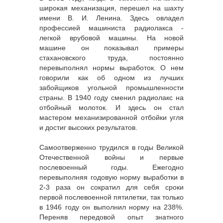
широкая механизация, перешел на шахту
имени В. И. Ленина. Здесь овладел
профессией машиниста радиолакса -
легкой врубовой машины. На новой
машине он показывал примеры
стахановского труда, постоянно
перевыполнял нормы выработок. О нем
говорили как об одном из лучших
забойщиков угольной промышленности
страны. В 1940 году сменил радиолакс на
отбойный молоток. И здесь он стал
мастером механизированной отбойки угля
и достиг высоких результатов.
Самоотверженно трудился в годы Великой
Отечественной войны и первые
послевоенный годы. Ежегодно
перевыполняя годовую норму выработки в
2-3 раза он сократил для себя сроки
первой послевоенной пятилетки, так только
в 1946 году он выполнил норму на 238%.
Переняв передовой опыт знатного