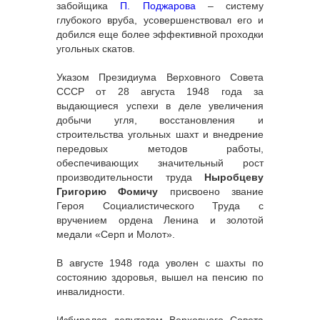
забойщика
П. Поджарова
– систему
глубокого вруба, усовершенствовал его и
добился еще более эффективной проходки
угольных скатов.
Указом Президиума Верховного Совета
СССР от 28 августа 1948 года за
выдающиеся успехи в деле увеличения
добычи угля, восстановления и
строительства угольных шахт и внедрение
передовых методов работы,
обеспечивающих значительный рост
производительности труда
Ныробцеву
Григорию Фомичу
присвоено звание
Героя Социалистического Труда с
вручением ордена Ленина и золотой
медали «Серп и Молот».
В августе 1948 года уволен с шахты по
состоянию здоровья, вышел на пенсию по
инвалидности.
Избирался депутатом Верховного Совета