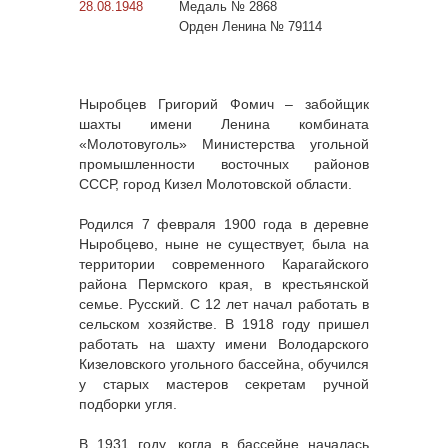
28.08.1948
Медаль № 2868
Орден Ленина № 79114
Ныробцев Григорий Фомич – забойщик
шахты имени Ленина комбината
«Молотовуголь» Министерства угольной
промышленности восточных районов
СССР, город Кизел Молотовской области.
Родился 7 февраля 1900 года в деревне
Ныробцево, ныне не существует, была на
территории современного Карагайского
района Пермского края, в крестьянской
семье. Русский. С 12 лет начал работать в
сельском хозяйстве. В 1918 году пришел
работать на шахту имени Володарского
Кизеловского угольного бассейна, обучился
у старых мастеров секретам ручной
подборки угля.
В 1931 году, когда в бассейне началась