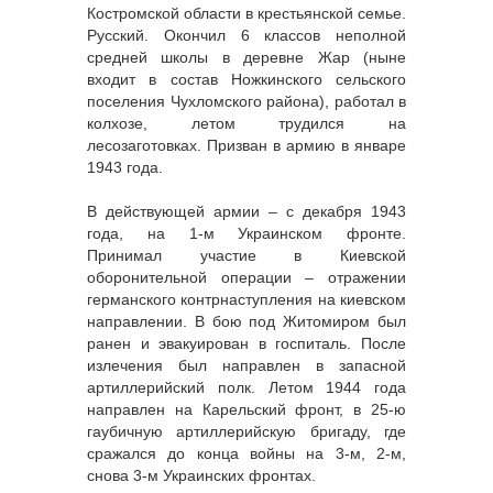
Костромской области в крестьянской семье.
Русский. Окончил 6 классов неполной
средней школы в деревне Жар (ныне
входит в состав Ножкинского сельского
поселения Чухломского района), работал в
колхозе, летом трудился на
лесозаготовках. Призван в армию в январе
1943 года.
В действующей армии – с декабря 1943
года, на 1-м Украинском фронте.
Принимал участие в Киевской
оборонительной операции – отражении
германского контрнаступления на киевском
направлении. В бою под Житомиром был
ранен и эвакуирован в госпиталь. После
излечения был направлен в запасной
артиллерийский полк. Летом 1944 года
направлен на Карельский фронт, в 25-ю
гаубичную артиллерийскую бригаду, где
сражался до конца войны на 3-м, 2-м,
снова 3-м Украинских фронтах.