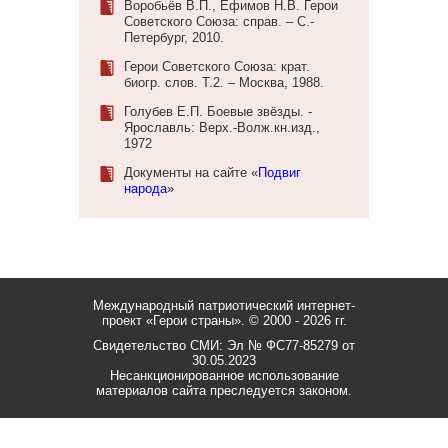
Воробьёв В.П., Ефимов Н.В. Герои
Советского Союза: справ. – С.-
Петербург, 2010.
Герои Советского Союза: крат.
биогр. слов. Т.2. – Москва, 1988.
Голубев Е.П. Боевые звёзды. -
Ярославль: Верх.-Волж.кн.изд.,
1972
Документы на сайте «
Подвиг
народа
»
Международный патриотический интернет-
проект «Герои страны».
© 2000 - 2026 гг.
Свидетельство СМИ: Эл № ФС77-85279 от
30.05.2023
Несанкционированное использование
материалов сайта преследуется законом.