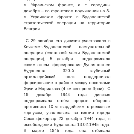
м Украинском фронте, а с середины
декабря – во фронтовом подчинении на 3-
м Украинском фронте в Будапештской
стратегической операции на территории
Венгрии.
С 29 октября его дивизия участвовала в
Кечкемет-Будапештской наступательной
операции (составной части Будапештской
операции), 5 декабря поддерживала
своим огнем форсирование Дуная южнее
Будапешта. 320-й гаубичный
артиллерийский полк поддерживал
форсирование в районе между поселками
Эрчи и Мариахаза (4 км севернее Эрчи). С
19 декабря 1944 года дивизия
поддерживала огнём прорыв обороны
противника 10-м гвардейским стрелковым
корпусом, участвовала во взятии города
Секешфехервар 23 декабря 1944 года, в
освобождении Будапешта 13.02.1945 года.
В марте 1945 года она отбивала