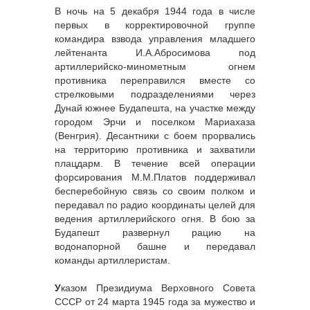
В ночь на 5 декабря 1944 года в числе
первых в корректировочной группе
командира взвода управления младшего
лейтенанта И.А.Абросимова под
артиллерийско-минометным огнем
противника переправился вместе со
стрелковыми подразделениями через
Дунай южнее Будапешта, на участке между
городом Эрчи и поселком Мариахаза
(Венгрия). Десантники с боем прорвались
на территорию противника и захватили
плацдарм. В течение всей операции
форсирования М.М.Платов поддерживал
бесперебойную связь со своим полком и
передавал по радио координаты целей для
ведения артиллерийского огня. В бою за
Будапешт развернул рацию на
водонапорной башне и передавал
команды артиллеристам.
У
казом Президиума Верховного Совета
СССР от 24 марта 1945 года за мужество и