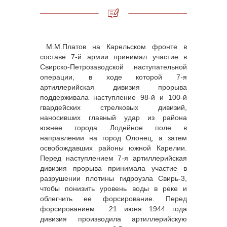
М.М.Платов на Карельском фронте в
составе 7-й армии принимал участие в
Свирско-Петрозаводской наступательной
операции, в ходе которой 7-я
артиллерийская дивизия прорыва
поддерживала наступление 98-й и 100-й
гвардейских стрелковых дивизий,
наносивших главный удар из района
южнее города Лодейное поле в
направлении на город Олонец, а затем
освобождавших районы южной Карелии.
Перед наступлением 7-я артиллерийская
дивизия прорыва принимала участие в
разрушении плотины гидроузла Свирь-3,
чтобы понизить уровень воды в реке и
облегчить ее форсирование. Перед
форсированием 21 июня 1944 года
дивизия производила артиллерийскую