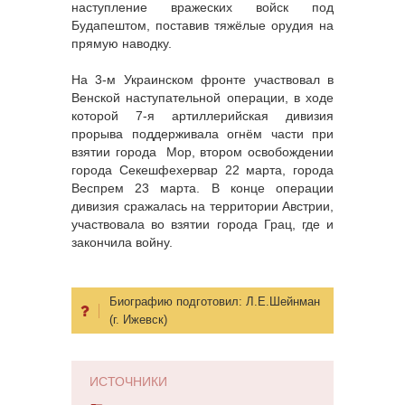
наступление вражеских войск под
Будапештом, поставив тяжёлые орудия на
прямую наводку.
На 3-м Украинском фронте участвовал в
Венской наступательной операции, в ходе
которой 7-я артиллерийская дивизия
прорыва поддерживала огнём части при
взятии города Мор, втором освобождении
города Секешфехервар 22 марта, города
Веспрем 23 марта. В конце операции
дивизия сражалась на территории Австрии,
участвовала во взятии города Грац, где и
закончила войну.
Биографию подготовил:
Л.Е.Шейнман
(г. Ижевск)
ИСТОЧНИКИ