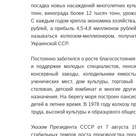
посадка новых насаждений многолетних куль
тонн, винограда более 12 тысяч тонн, урож
С каждым годом крепла экономика хозяйств
рублей, а прибыль 4,5-4,8 миллионов рубле
называться колхозом-миллионером, получа
Украинской ССР.
Постоянно заботился о росте благосостояни
и поддержке молодых специалистов, пенс
консервный заводы, холодильники емкост
ученических мест, дом культуры, торговый
столовая, детский комбинат и многие други
назначения. На берегу моря построен пансио
детей в летнее время. В 1978 году колхозу 
труда, высокой культуры и образцового обще
Указом Президента СССР от 7 августа 1
стабильных темпов роста производства про