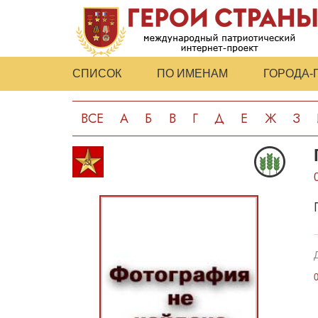
СПИСОК
ПО ИМЕНАМ
ГОРОДА-
ВСЕ
А
Б
В
Г
Д
Е
Ж
З