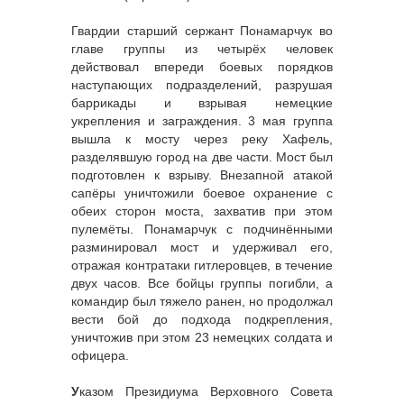
Гвардии старший сержант Понамарчук во
главе группы из четырёх человек
действовал впереди боевых порядков
наступающих подразделений, разрушая
баррикады и взрывая немецкие
укрепления и заграждения. 3 мая группа
вышла к мосту через реку Хафель,
разделявшую город на две части. Мост был
подготовлен к взрыву. Внезапной атакой
сапёры уничтожили боевое охранение с
обеих сторон моста, захватив при этом
пулемёты. Понамарчук с подчинёнными
разминировал мост и удерживал его,
отражая контратаки гитлеровцев, в течение
двух часов. Все бойцы группы погибли, а
командир был тяжело ранен, но продолжал
вести бой до подхода подкрепления,
уничтожив при этом 23 немецких солдата и
офицера.
У
казом Президиума Верховного Совета