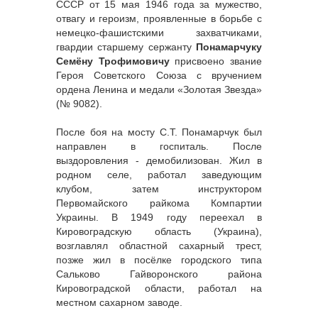
СССР от 15 мая 1946 года за мужество,
отвагу и героизм, проявленные в борьбе с
немецко-фашистскими захватчиками,
гвардии старшему сержанту
Понамарчуку
Семёну Трофимовичу
присвоено звание
Героя Советского Союза с вручением
ордена Ленина и медали «Золотая Звезда»
(№ 9082).
После боя на мосту С.Т. Понамарчук был
направлен в госпиталь. После
выздоровления - демобилизован. Жил в
родном селе, работал заведующим
клубом, затем инструктором
Первомайского райкома Компартии
Украины. В 1949 году переехал в
Кировоградскую область (Украина),
возглавлял областной сахарный трест,
позже жил в посёлке городского типа
Сальково Гайворонского района
Кировоградской области, работал на
местном сахарном заводе.