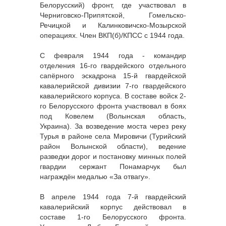
Белорусский) фронт, где участвовал в
Черниговско-Припятской, Гомельско-
Речицкой и Калинковичско-Мозырской
операциях. Член ВКП(б)/КПСС с 1944 года.
С февраля 1944 года - командир
отделения 16-го гвардейского отдельного
сапёрного эскадрона 15-й гвардейской
кавалерийской дивизии 7-го гвардейского
кавалерийского корпуса. В составе войск 2-
го Белорусского фронта участвовал в боях
под Ковелем (Волынская область,
Украина). За возведение моста через реку
Турья в районе села Мировичи (Турийский
район Волынской области), ведение
разведки дорог и постановку минных полей
гвардии сержант Понамарчук был
награждён медалью «За отвагу».
В апреле 1944 года 7-й гвардейский
кавалерийский корпус действовал в
составе 1-го Белорусского фронта.