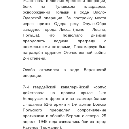
Участвовал в Люблин-Брестской операции,
боях на Пулавском плацдарме,
освобождении Польши в ходе Висло-
Одерской операции. За постройку моста
через приток Одера реку Фауле-Обра
западнее города Лисса (ныне – Лешно,
Польша), что позволило дивизии
преодолеть водную преграду с
наименьшими потерями, Понамарчук был
награждён орденом Отечественной войны
2-й степени.
Особо отличился в ходе Берлинской
операции.
7-й гвардейский кавалерийский корпус
действовал на правом крыле 1-го
Белорусского фронта и во взаимодействии
с частями 61-й армии и 1-й армии Войска
Польского преодолел сопротивление
противника и обошёл Берлин с севера. 25
апреля 1945 года завязались бои за город
Ратенов (Германия).