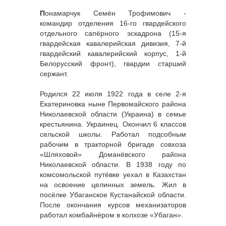
П
онамарчук Семён Трофимович -
командир отделения 16-го гвардейского
отдельного сапёрного эскадрона (15-я
гвардейская кавалерийская дивизия, 7-й
гвардейский кавалерийский корпус, 1-й
Белорусский фронт), гвардии старший
сержант.
Родился 22 июля 1922 года в селе 2-я
Екатериновка ныне Первомайского района
Николаевской области (Украина) в семье
крестьянина. Украинец. Окончил 6 классов
сельской школы. Работал подсобным
рабочим в тракторной бригаде совхоза
«Шляховой» Доманёвского района
Николаевской области. В 1938 году по
комсомольской путёвке уехал в Казахстан
на освоение целинных земель. Жил в
посёлке Убаганское Кустанайской области.
После окончания курсов механизаторов
работал комбайнёром в колхозе «Убаган».