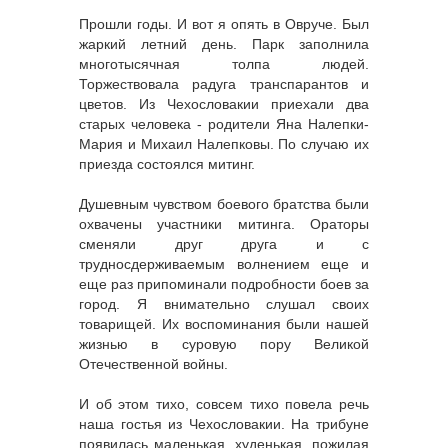
Прошли годы. И вот я опять в Овруче. Был
жаркий летний день. Парк заполнила
многотысячная толпа людей.
Торжествовала радуга транспарантов и
цветов. Из Чехословакии приехали два
старых человека - родители Яна Налепки-
Мария и Михаил Налепковы. По случаю их
приезда состоялся митинг.
Душевным чувством боевого братства были
охвачены участники митинга. Ораторы
сменяли друг друга и с
трудносдерживаемым волнением еще и
еще раз припоминали подробности боев за
город. Я внимательно слушал своих
товарищей. Их воспоминания были нашей
жизнью в суровую пору Великой
Отечественной войны.
И об этом тихо, совсем тихо повела речь
наша гостья из Чехословакии. На трибуне
появилась маленькая, худенькая, пожилая