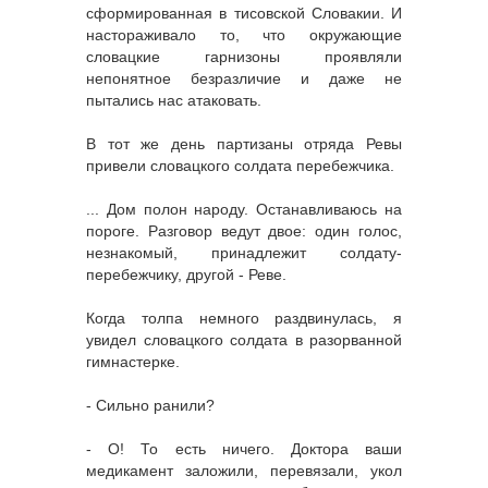
сформированная в тисовской Словакии. И
настораживало то, что окружающие
словацкие гарнизоны проявляли
непонятное безразличие и даже не
пытались нас атаковать.
В тот же день партизаны отряда Ревы
привели словацкого солдата перебежчика.
... Дом полон народу. Останавливаюсь на
пороге. Разговор ведут двое: один голос,
незнакомый, принадлежит солдату-
перебежчику, другой - Реве.
Когда толпа немного раздвинулась, я
увидел словацкого солдата в разорванной
гимнастерке.
- Сильно ранили?
- О! То есть ничего. Доктора ваши
медикамент заложили, перевязали, укол