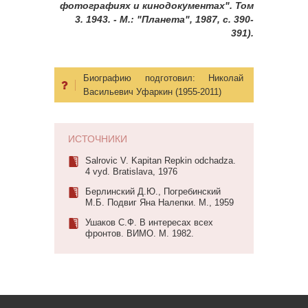
фотографиях и кинодокументах". Том
3. 1943. - М.: "Планета", 1987, с. 390-
391).
Биографию подготовил:
Николай
Васильевич Уфаркин (1955-2011)
ИСТОЧНИКИ
Salrоvic V. Kapitan Repkin odchadza.
4 vyd. Bratislava, 1976
Берлинский Д.Ю., Погребинский
М.Б. Подвиг Яна Налепки. М., 1959
Ушаков С.Ф. В интересах всех
фронтов. ВИМО. М. 1982.