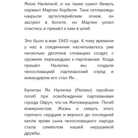
Яном Налепкой, и на танке сумел бежать
сержант Мартин Корбеля. Танк гитлеровцы
накрыли артиллерийским огнем, он
застрял в болоте, но Мартин успел
спастись и пришёл к нам в штаб.
Это было в мае 1943 года. К тому времени
у нас в соединении насчитывалось уже
несколько десятков словацких солдат, с
оружием перешедших к партизанам. Когда
пришёл Налепка, мы создали
чехословацкий партизанский отряд и
командиром его стал Ян...
Капитан Ян Налепка (Репкин) геройски
погиб при освобождении партизанами
города Овруч, что на Житомирщине. Погиб
коммунистом. Жизнь и смерть этого
горячего сердцем и верного до последней
капли крови сына чехословацкого народа
стала символом нашей нерушимой
дружбы.