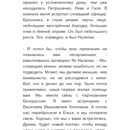
пришёл к условленному дому, там уже
находились Петрушенко, Рева и Галя. В
комнате меня встретил словацкий офицер.
Бросались в глаза резкие черты лица,
небольшая заострённая бородка, большие
очки в тёмной оправе. Он был небольшого
роста. Это, очевидно, и был Налепка.
- Я хотел бы, чтобы мои признания не
показались вам нескромными, -
взволнованно заговорил Ян Налепка. - Мы,
словацкие воины, можем ошибаться, но не
подводить. Может, мы делаем меньше, чем
коммунисты, но не расходимся с ними.
Всё, что я делал до сих пор, было почти
примитивно, наша первая малая помощь
вам. Мы имели связь с партизанами
Белоруссии. Я имел встречание с
Василием Ивановичем Козловым. А потом
нас перебросили в Ельск, и мы потеряли
связь. Хорошо, что мы с вами встретились.
Думаю, будет новый контакт, чтобы между
нами нигде и никогда не пролилась кровь.