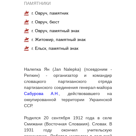
ПАМЯТНИКИ
г. Овруч, памятник
г. Овруч, бюст
г. Овруч, памятный знак
г. Житомир, памятный знак
г. Ельск, памятный знак
Налепка Ян (Jan Nalepka) (псевдоним -
Peпкин) - организатор и командир
словацкого партизанского отряда
партизанского соединения генерал-майора
Сабурова А.Н.
, действовавшего на
оккупированной территории Украинской
ССР.
Родился 20 сентября 1912 года в селе
Смижани (Восточная Словакия). Словак. В
1931 году окончил учительскую
семинарию. Работал учителем в сельской