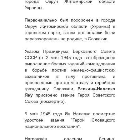
города Овруч Житомирской области
Украины.
Первоначально был похоронен в городе
Овруч Житомирской области (Украина) в
городском парке, затем его останки были
перезахоронены на родине, в Словакии.
Указом Президиума Верховного Совета
СССР от 2 мая 1945 года за образцовое
выполнение боевых заданий командования
в борьбе против немецко-фашистских
захватчиков в тылу противника и
проявленные при этом отвагу и геройство
гражданину Словакии
Репкину-Налепко
Яну
присвоено звание Героя Советского
Союза (посмертно).
5 мая 1945 года Ян Налепка посмертно
удостоен звания "Герой Словацкого
национального восстания".
Награждён орденом Ленина,