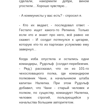
сделали, накормили добре, вином
угостили... Хорошо чувствую...
- А коммунисты у вас есть? - спросил я.
- Кто их ведает, - последовал ответ. -
Гестапо ищет какого-то Репкина. Только
если кто и знает про него, всё равно не
скажет. - И солдат потянулся к цигарке,
которую кто-то из партизан услужливо ему
завернул...
Когда изба опустела и остались одни
командиры, Рудольф (солдат-перебежчик.
- Ред.) рассказал, что он из 101-го
чехословацкого полка, где командиром
полковник Чани, а начальником штаба
капитан Налепка. При этом Рудольф
добавил, что Чани - старый человек и
полком, по существу, командует Налепка,
человек строгий, пользующийся у
начальства большим авторитетом.