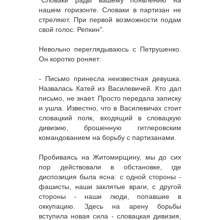
нашем горизонте. Словаки в партизан не
стреляют. При первой возможности подам
свой голос. Репкин".
Невольно переглядываюсь с Петрушенко.
Он коротко роняет:
- Письмо принесла неизвестная девушка.
Назвалась Катей из Василевичей. Кто дал
письмо, не знает. Просто передала записку
и ушла. Известно, что в Василевичах стоит
словацкий полк, входящий в словацкую
дивизию, брошенную гитлеровским
командованием на борьбу с партизанами.
Пробиваясь на Житомирщину, мы до сих
пор действовали в обстановке, где
диспозиция была ясна: с одной стороны -
фашисты, наши заклятые враги, с другой
стороны - наши люди, попавшие в
оккупацию. Здесь на арену борьбы
вступила новая сила - словацкая дивизия,