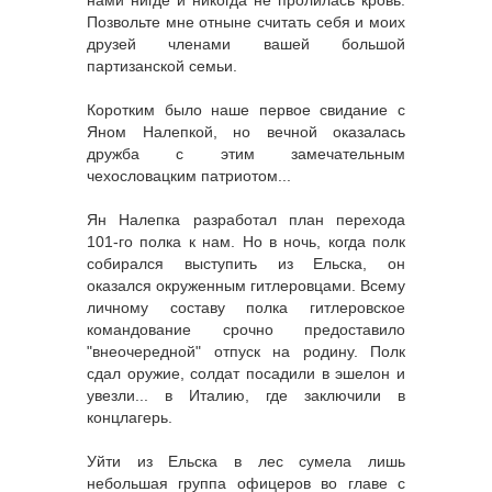
Позвольте мне отныне считать себя и моих
друзей членами вашей большой
партизанской семьи.
Коротким было наше первое свидание с
Яном Налепкой, но вечной оказалась
дружба с этим замечательным
чехословацким патриотом...
Ян Налепка разработал план перехода
101-го полка к нам. Но в ночь, когда полк
собирался выступить из Ельска, он
оказался окруженным гитлеровцами. Всему
личному составу полка гитлеровское
командование срочно предоставило
"внеочередной" отпуск на родину. Полк
сдал оружие, солдат посадили в эшелон и
увезли... в Италию, где заключили в
концлагерь.
Уйти из Ельска в лес сумела лишь
небольшая группа офицеров во главе с