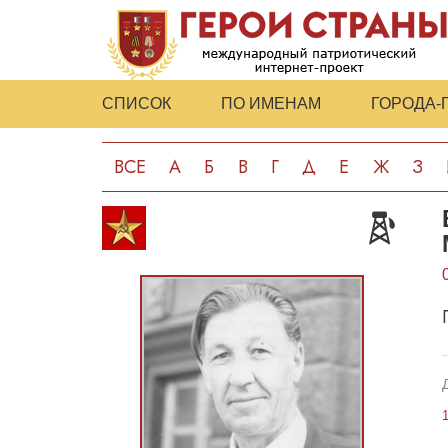
СПИСОК
ПО ИМЕНАМ
ГОРОДА-
ВСЕ
А
Б
В
Г
Д
Е
Ж
З