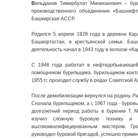
В
ильданов Тимирбулат Миниханович – бур
производственного объединения «Башнеф
Башкирская АССР.
Родился 5 апреля 1928 года в деревни Кар
Башкортостан, в крестьянской семье. Баш
деятельность начал в 1943 году в колхозе «К
С 1946 года работал в нефтедобывающей 
помощником бурильщика, бурильщиком конто
1955 гг. проходил службу в рядах Советской 
После демобилизации вернулся на родину. Р
Сначала бурильщиком, а с 1967 года - буро
долголетний период работы в бурении Т. М
изучил сложную буровую технику и т
высококвалифицированным мастером. Гр
руководил буровой бригадой, успешно приме