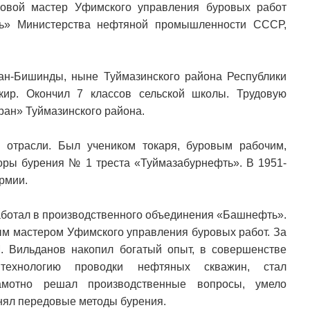
овой мастер Уфимского управления буровых работ
ть» Министерства нефтяной промышленности СССР,
ан-Бишинды, ныне Туймазинского района Республики
кир. Окончил 7 классов сельской школы. Трудовую
аран» Туймазинского района.
отрасли. Был учеником токаря, буровым рабочим,
ры бурения № 1 треста «Туймазабурнефть». В 1951-
Армии.
аботал в производственного объединения «Башнефть».
вым мастером Уфимского управления буровых работ. За
. Вильданов накопил богатый опыт, в совершенстве
ехнологию проводки нефтяных скважин, стал
амотно решал производственные вопросы, умело
нял передовые методы бурения.