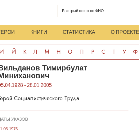
ГЕРОИ
КНИГИ
СТАТИСТИКА
О ПРОЕКТ
И
Й
К
Л
М
Н
О
П
Р
С
Т
У
Ф
Вильданов Тимирбулат
Миниханович
05.04.1928 - 28.01.2005
Герой Социалистического Труда
ДАТЫ УКАЗОВ
11.03.1976