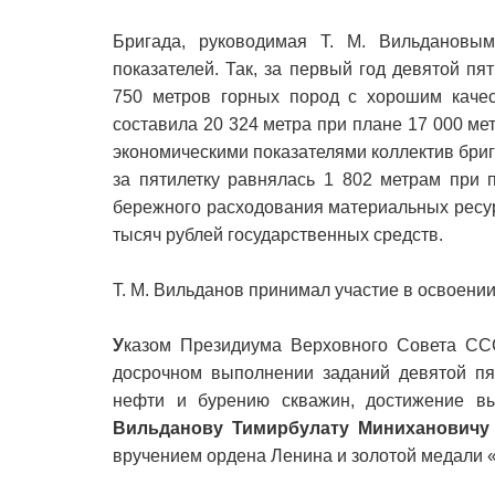
Бригада, руководимая Т. М. Вильдановым
показателей. Так, за первый год девятой пя
750 метров горных пород с хорошим качес
составила 20 324 метра при плане 17 000 ме
экономическими показателями коллектив бри
за пятилетку равнялась 1 802 метрам при 
бережного расходования материальных ресур
тысяч рублей государственных средств.
Т. М. Вильданов принимал участие в освоени
У
казом Президиума Верховного Совета СС
досрочном выполнении заданий девятой пят
нефти и бурению скважин, достижение выс
Вильданову Тимирбулату Минихановичу
вручением ордена Ленина и золотой медали 