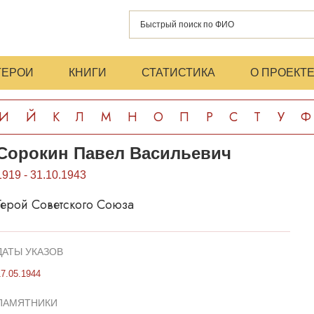
ГЕРОИ
КНИГИ
СТАТИСТИКА
О ПРОЕКТ
И
Й
К
Л
М
Н
О
П
Р
С
Т
У
Ф
Сорокин Павел Васильевич
1919 - 31.10.1943
Герой Советского Союза
ДАТЫ УКАЗОВ
17.05.1944
ПАМЯТНИКИ