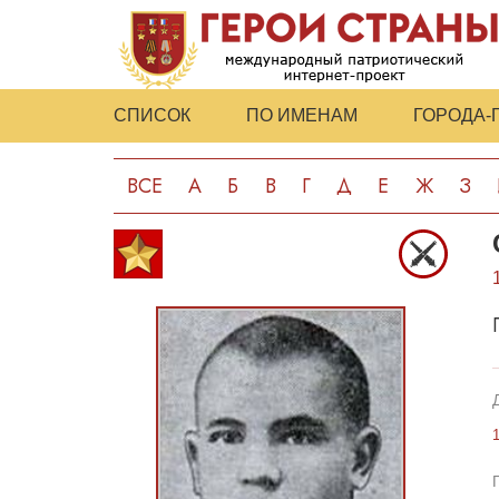
СПИСОК
ПО ИМЕНАМ
ГОРОДА-
ВСЕ
А
Б
В
Г
Д
Е
Ж
З