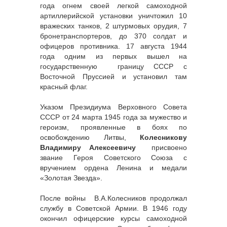
года огнем своей легкой самоходной
артиллерийской установки уничтожил 10
вражеских танков, 2 штурмовых орудия, 7
бронетранспортеров, до 370 солдат и
офицеров противника. 17 августа 1944
года одним из первых вышел на
государственную границу СССР с
Восточной Пруссией и установил там
красный флаг.
Указом Президиума Верховного Совета
СССР от 24 марта 1945 года за мужество и
героизм, проявленные в боях по
освобождению Литвы,
Колесникову
Владимиру Алексеевичу
присвоено
звание Героя Советского Союза с
вручением ордена Ленина и медали
«Золотая Звезда».
После войны В.А.Колесников продолжал
службу в Советской Армии. В 1946 году
окончил офицерские курсы самоходной