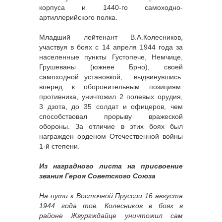
корпуса и 1440-го самоходно-
артиллерийского полка.
Младший лейтенант В.А.Колесников,
участвуя в боях с 14 апреля 1944 года за
населенные пункты Густопече, Немчице,
Грушеваны (южнее Брно), своей
самоходной установкой, выдвинувшись
вперед к оборонительным позициям
противника, уничтожил 2 полевых орудия,
3 дзота, до 35 солдат и офицеров, чем
способствовал прорыву вражеской
обороны. За отличие в этих боях был
награжден орденом Отечественной войны
1-й степени.
Из наградного листа на присвоение
звания Героя Советского Союза
На пути к Восточной Пруссии 16 августа
1944 года тов. Колесников в боях в
районе Жвургждайце уничтожил сам