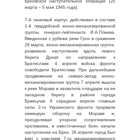
Брновской наступательной операции (25
марта – 5 мая 1945 года).
7-й танковый корпус действовал в составе
1-й гвардейской конно-механизированной
группы генерал-лейтенанта И.А.Плиева.
Введенная с рубежа реки Грон в сражение
26 марта, конно-механизированная группа
развивала наступление вдоль левого
берега Дуная по направлению к
Братиславе. 4 апреля войска фронта
освободили Братиславу. При дальнейшем
продвижении на северо-запад конно-
механизированная группа 7 апреля вышла
к реке Морава и захватила плацдарм на ее
западном берегу в районе города
Бржецлав. К середине апреля главные
силы 2-го Украинского фронта прорвали
немецкую оборону на Мораве и,
преодолевая упорное сопротивление
противника, в ожесточенных боях начали
наступление на Брно. 26 апреля город был
взят с участием 7-го механизированного