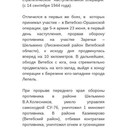
(с 14 сентября 1944 года).
Отличился в первых же боях, в которых
принимал участие – в Витебско-Оршанской
операции, где 5-я армия 23 июня, в первый
день наступления, прорвав оборону
противника на участке Заречье –
Шельмино (Лиозненский район Витебской
области), к исходу дня продвинулась
вперед на 10 километров. В дальнейшее,
обходя Витебск с юга, она стремительно
продвигалась на юго-запад, выйдя к концу
операции к Березине юго-западнее города
Лепель.
При прорыве переднего края обороны
противника в районе Шельмино
В.А.Колесников, умело управляя
самоходкой СУ-76, уничтожил 1 миномет
противника. В районе Казимирово
(Витебский район), отбивая контратаки
противника, уничтожил огнем и гусеницами