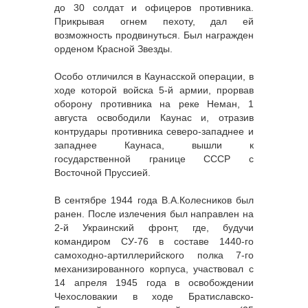
до 30 солдат и офицеров противника.
Прикрывая огнем пехоту, дал ей
возможность продвинуться. Был награжден
орденом Красной Звезды.
Особо отличился в Каунасской операции, в
ходе которой войска 5-й армии, прорвав
оборону противника на реке Неман, 1
августа освободили Каунас и, отразив
контрудары противника северо-западнее и
западнее Каунаса, вышли к
государственной границе СССР с
Восточной Пруссией.
В сентябре 1944 года В.А.Колесников был
ранен. После излечения был направлен на
2-й Украинский фронт, где, будучи
командиром СУ-76 в составе 1440-го
самоходно-артиллерийского полка 7-го
механизированного корпуса, участвовал с
14 апреля 1945 года в освобождении
Чехословакии в ходе Братиславско-