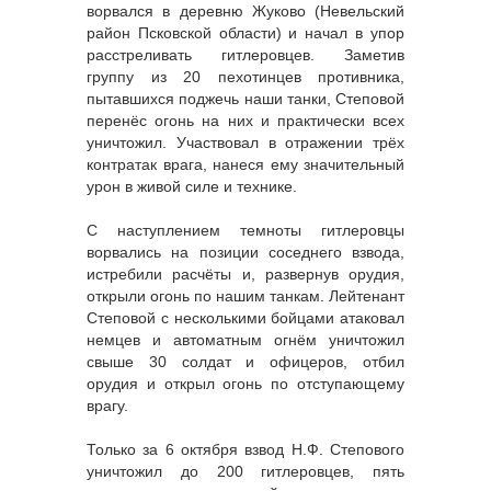
ворвался в деревню Жуково (Невельский
район Псковской области) и начал в упор
расстреливать гитлеровцев. Заметив
группу из 20 пехотинцев противника,
пытавшихся поджечь наши танки, Степовой
перенёс огонь на них и практически всех
уничтожил. Участвовал в отражении трёх
контратак врага, нанеся ему значительный
урон в живой силе и технике.
С наступлением темноты гитлеровцы
ворвались на позиции соседнего взвода,
истребили расчёты и, развернув орудия,
открыли огонь по нашим танкам. Лейтенант
Степовой с несколькими бойцами атаковал
немцев и автоматным огнём уничтожил
свыше 30 солдат и офицеров, отбил
орудия и открыл огонь по отступающему
врагу.
Только за 6 октября взвод Н.Ф. Степового
уничтожил до 200 гитлеровцев, пять