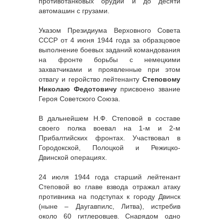
противотанковых орудий и до десяти
автомашин с грузами.
Указом Президиума Верховного Совета
СССР от 4 июня 1944 года за образцовое
выполнение боевых заданий командования
на фронте борьбы с немецкими
захватчиками и проявленные при этом
отвагу и геройство лейтенанту
Степовому
Николаю Федотовичу
присвоено звание
Героя Советского Союза.
В дальнейшем Н.Ф. Степовой в составе
своего полка воевал на 1-м и 2-м
Прибалтийских фронтах. Участвовал в
Городокской, Полоцкой и Режицко-
Двинской операциях.
24 июля 1944 года старший лейтенант
Степовой во главе взвода отражал атаку
противника на подступах к городу Двинск
(ныне – Даугавпилс, Литва), истребив
около 60 гитлеровцев. Снарядом одно