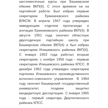
шестимесячные курсы при Башкирском
обкоме ВКП(б). С этого времени на на
партийной работе. Был избран первым
секретарем Ермекеевского райкома
ВЛКСМ. В апреле 1947 года утвержден
заведующим отделом пропаганды и
агитации Ермекеевского райкома ВКП(б). В
августе 1951 года окончил областную
двухгодичную партийную школу при
Башкирском обкоме ВКП(б) и был избран
секретарем Илишевского райкома ВКП(б).
С января 1953 года работал вторым
секретарем, с ноября 1956 года - первым
секретарем Илишевского райкома КПСС. В
декабре 1962 года утвержден секретарем
парткома Илишевского производственного
колхозно-совхозного управления. В 1964
году окончил Башкирский государственный
университет, позднее защитил
кандидатскую диссертацию. С января 1965
года - первый секретарь Дюртюлинского
райкома КПСС.