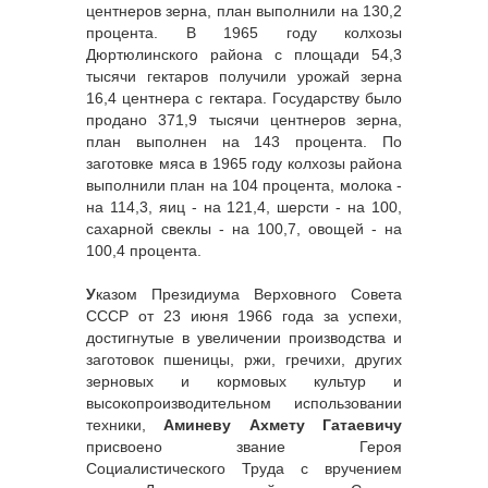
центнеров зерна, план выполнили на 130,2
процента. В 1965 году колхозы
Дюртюлинского района с площади 54,3
тысячи гектаров получили урожай зерна
16,4 центнера с гектара. Государству было
продано 371,9 тысячи центнеров зерна,
план выполнен на 143 процента. По
заготовке мяса в 1965 году колхозы района
выполнили план на 104 процента, молока -
на 114,3, яиц - на 121,4, шерсти - на 100,
сахарной свеклы - на 100,7, овощей - на
100,4 процента.
У
казом Президиума Верховного Совета
СССР от 23 июня 1966 года за успехи,
достигнутые в увеличении производства и
заготовок пшеницы, ржи, гречихи, других
зерновых и кормовых культур и
высокопроизводительном использовании
техники,
Аминеву Ахмету Гатаевичу
присвоено звание Героя
Социалистического Труда с вручением