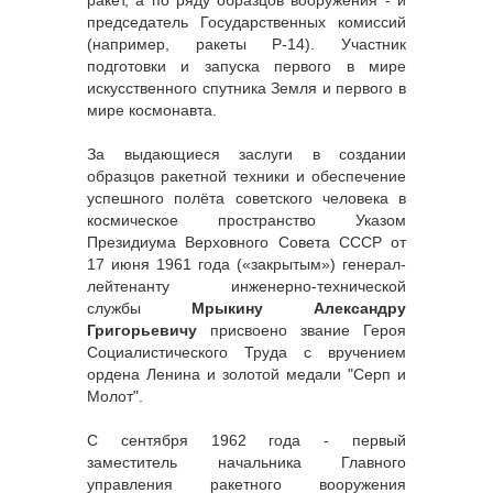
ракет, а по ряду образцов вооружения - и
председатель Государственных комиссий
(например, ракеты Р-14). Участник
подготовки и запуска первого в мире
искусственного спутника Земля и первого в
мире космонавта.
За выдающиеся заслуги в создании
образцов ракетной техники и обеспечение
успешного полёта советского человека в
космическое пространство Указом
Президиума Верховного Совета СССР от
17 июня 1961 года («закрытым») генерал-
лейтенанту инженерно-технической
службы
Мрыкину Александру
Григорьевичу
присвоено звание Героя
Социалистического Труда с вручением
ордена Ленина и золотой медали "Серп и
Молот".
С сентября 1962 года - первый
заместитель начальника Главного
управления ракетного вооружения