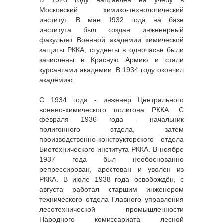
В 1928 году направлен на учёбу в
Московский химико-технологический
институт. В мае 1932 года на базе
института был создан инженерный
факультет Военной академии химической
защиты РККА, студенты в одночасье были
зачислены в Красную Армию и стали
курсантами академии. В 1934 году окончил
академию.
С 1934 года - инженер Центрального
военно-химического полигона РККА. С
февраля 1936 года - начальник
полигонного отдела, затем
производственно-конструкторского отдела
Биотехнического института РККА. В ноябре
1937 года был необоснованно
репрессирован, арестован и уволен из
РККА. В июле 1938 года освобождён, с
августа работал старшим инженером
технического отдела Главного управления
лесотехнической промышленности
Народного комиссариата лесной