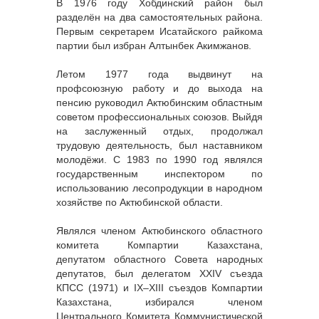
В 1976 году Хобдинский район был
разделён на два самостоятельных района.
Первым секретарем Исатайского райкома
партии был избран Алтынбек Акимжанов.
Летом 1977 года выдвинут на
профсоюзную работу и до выхода на
пенсию руководил Актюбинским областным
советом профессиональных союзов. Выйдя
на заслуженный отдых, продолжал
трудовую деятельность, был наставником
молодёжи. С 1983 по 1990 год являлся
государственным инспектором по
использованию лесопродукции в народном
хозяйстве по Актюбинской области.
Являлся членом Актюбинского областного
комитета Компартии Казахстана,
депутатом областного Совета народных
депутатов, был делегатом XXIV съезда
КПСС (1971) и IX–XIII съездов Компартии
Казахстана, избирался членом
Центрального Комитета Коммунистической