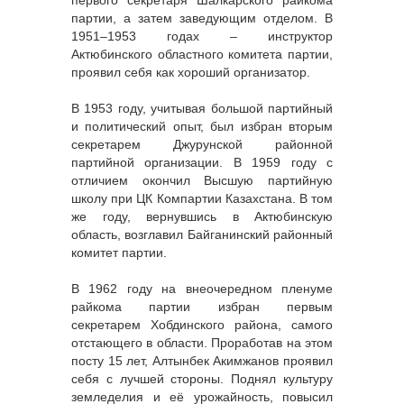
первого секретаря Шалкарского райкома
партии, а затем заведующим отделом. В
1951–1953 годах – инструктор
Актюбинского областного комитета партии,
проявил себя как хороший организатор.
В 1953 году, учитывая большой партийный
и политический опыт, был избран вторым
секретарем Джурунской районной
партийной организации. В 1959 году с
отличием окончил Высшую партийную
школу при ЦК Компартии Казахстана. В том
же году, вернувшись в Актюбинскую
область, возглавил Байганинский районный
комитет партии.
В 1962 году на внеочередном пленуме
райкома партии избран первым
секретарем Хобдинского района, самого
отстающего в области. Проработав на этом
посту 15 лет, Алтынбек Акимжанов проявил
себя с лучшей стороны. Поднял культуру
земледелия и её урожайность, повысил