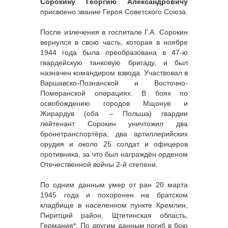
Сорокину Георгию Александровичу
присвоено звание Героя Советского Союза.
После излечения в госпитале Г.А. Сорокин
вернулся в свою часть, которая в ноябре
1944 года была преобразована в 47-ю
гвардейскую танковую бригаду, и был
назначен командиром взвода. Участвовал в
Варшавско-Познанской и Восточно-
Померанской операциях. В боях по
освобождению городов Мщонув и
Жирардув (оба – Польша) гвардии
лейтенант Сорокин уничтожил два
бронетранспортёра, два артиллерийских
орудия и около 25 солдат и офицеров
противника, за что был награждён орденом
Отечественной войны 2-й степени.
По одним данным умер от ран 20 марта
1945 года и похоронен на братском
кладбище в населенном пункте Кремлин,
Пиритций район, Щтетинская область,
Германия*. По другим данным погиб в бою