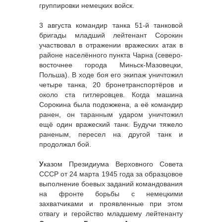
группировки немецких войск.
3 августа командир танка 51-й танковой
бригады младший лейтенант Сорокин
участвовал в отражении вражеских атак в
районе населённого пункта Чарна (северо-
восточнее города Миньск-Мазовецки,
Польша). В ходе боя его экипаж уничтожил
четыре танка, 20 бронетранспортёров и
около ста гитлеровцев. Когда машина
Сорокина была подожжена, а её командир
ранен, он таранным ударом уничтожил
ещё один вражеский танк. Будучи тяжело
раненым, пересел на другой танк и
продолжал бой.
У
казом Президиума Верховного Совета
СССР от 24 марта 1945 года за образцовое
выполнение боевых заданий командования
на фронте борьбы с немецкими
захватчиками и проявленные при этом
отвагу и геройство младшему лейтенанту