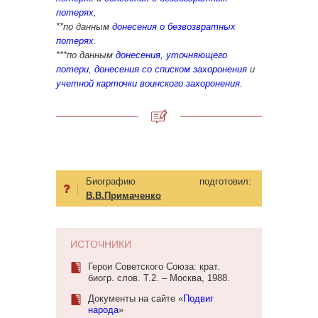
потерях
,
**по данным
донесения о безвозвратных
потерях
.
***по данным
донесения, уточняющего
потери
,
донесения со списком захоронения
и
учетной карточки воинского захоронения
.
Биографию подготовил:
В.В.Примаченко
ИСТОЧНИКИ
Герои Советского Союза: крат.
биогр. слов. Т.2. – Москва, 1988.
Документы на сайте «
Подвиг
народа
»