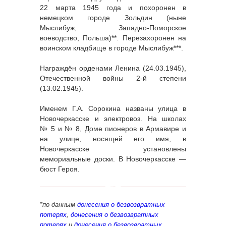
22 марта 1945 года и похоронен в
немецком городе Зольдин (ныне
Мыслибуж, Западно-Поморское
воеводство, Польша)**. Перезахоронен на
воинском кладбище в городе Мыслибуж***.
Награждён орденами Ленина (24.03.1945),
Отечественной войны 2-й степени
(13.02.1945).
Именем Г.А. Сорокина названы улица в
Новочеркасске и электровоз. На школах
№ 5 и № 8, Доме пионеров в Армавире и
на улице, носящей его имя, в
Новочеркасске установлены
мемориальные доски. В Новочеркасске —
бюст Героя.
*по данным
донесения о безвозвратных
потерях
,
донесения о безвозвратных
потерях
и
донесения о безвозвратных