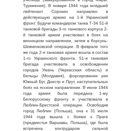
Туркмения). В январе 1944 года младший
лейтенант Сорокин направлен в
действующую армию на 1-й Украинский
фронт. Будучи командиром танка Т-34 51-й
танковой бригады 3-го танкового корпуса 2-
й танковой армии участвовал в боях на
винницком направлении, затем в Корсунь-
Шевченковской операции. В феврале того
же года 2-я танковая армия вошла в состав
1-го Украинского фронта. 51-я танковая
бригада участвовала в освобождении
городов Умань (Черкасская область) и
Бельцы (Молдавия), форсировании рек
Южный Буг, Днестр и Прут, наступательных
боях на ясском направлении. В июне 1944
года армия была передана 1-му
Белорусскому фронту и участвовала в
Люблин-Брестской операции. Освободив
город Люблин (Польша), она к 31 июля
1944 года вышла с боями к Праге
(предместья Варшавы, Польша), где была
встречена контрударом сильной