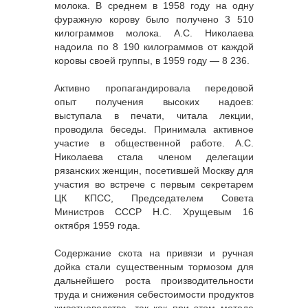
молока. В среднем в 1958 году на одну
фуражную корову было получено 3 510
килограммов молока. А.С. Николаева
надоила по 8 190 килограммов от каждой
коровы своей группы, в 1959 году — 8 236.
Активно пропагандировала передовой
опыт получения высоких надоев:
выступала в печати, читала лекции,
проводила беседы. Принимала активное
участие в общественной работе. А.С.
Николаева стала членом делегации
рязанских женщин, посетившей Москву для
участия во встрече с первым секретарем
ЦК КПСС, Председателем Совета
Министров СССР Н.С. Хрущевым 16
октября 1959 года.
Содержание скота на привязи и ручная
дойка стали существенным тормозом для
дальнейшего роста производительности
труда и снижения себестоимости продуктов
животноводства, так как при этом методе