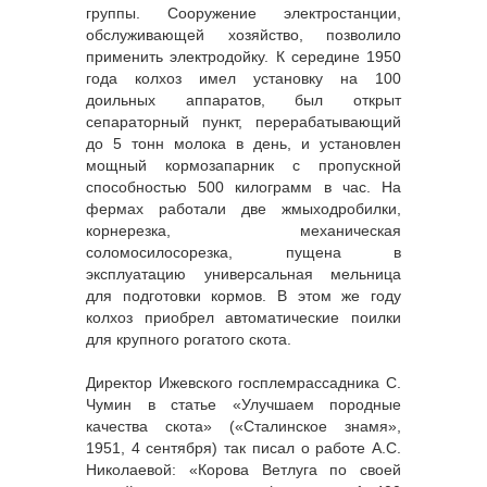
группы. Сооружение электростанции,
обслуживающей хозяйство, позволило
применить электродойку. К середине 1950
года колхоз имел установку на 100
доильных аппаратов, был открыт
сепараторный пункт, перерабатывающий
до 5 тонн молока в день, и установлен
мощный кормозапарник с пропускной
способностью 500 килограмм в час. На
фермах работали две жмыходробилки,
корнерезка, механическая
соломосилосорезка, пущена в
эксплуатацию универсальная мельница
для подготовки кормов. В этом же году
колхоз приобрел автоматические поилки
для крупного рогатого скота.
Директор Ижевского госплемрассадника С.
Чумин в статье «Улучшаем породные
качества скота» («Сталинское знамя»,
1951, 4 сентября) так писал о работе А.С.
Николаевой: «Корова Ветлуга по своей