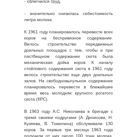
- облегчился труд,
- значительно снизилась себестоимость
литра молока.
К 1961 году планировалось перевести всех
коров на беспривязное содержание.
Велось строительство передвижных
доильных площадок с тем, чтобы и при
пастбищном содержании скота была
механическая дойка коров. К началу
стойлового содержания скота в 1961 году
велось строительство еще двух доильных
залов. На свободновыгульное содержание
планировалось перевести в ближайшее
время весь молодняк крупного рогатого
скота (КРС).
В 1963 году А.С. Николаева в бригаде с
тремя своими подругами (А. Денисова, Н.
Кузяева, В. Томилина) обслуживали 130
коров. За первые три месяца 1963 года
получили от них около 100 тонн молока.