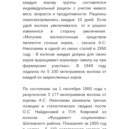
каждую корову группы составлялся
индивидуальный рацион с учетом живого
веса, возраста и продуктивности. Рационы
пересматривались каждые 10 дней. Если
удой молока увеличивался, то и рацион
изменялся в сторону увеличения.
«Могучим молокогонным средством
являются сочные корма, - писала А.С.
Николаева в одной из своих статей в 1950
году - В колхозе каждая доярка для своих
коров выращивает кормовую свеклу на при
фермерских участках». В 1949 году
надоила по 5 100 килограммов молока от
каждой из закрепленных коров.
По состоянию на 1 сентября 1950 года с
результатом 3 177 килограммов молока от
коровы А.С. Николаева занимала третью
позицию в статистических сводках после
О.С. Найденовой и П.Н. Ковровой из
колхоза «Фундамент социализма»
Шиловского района. Показания за 1950 год
в целом - 5 110 килограммов молока от