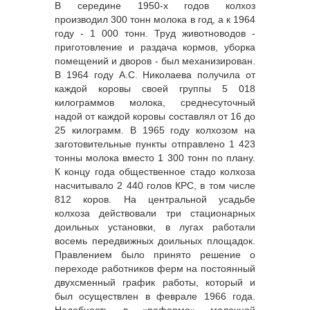
В середине 1950-х годов колхоз
производил 300 тонн молока в год, а к 1964
году - 1 000 тонн. Труд животноводов -
приготовление и раздача кормов, уборка
помещений и дворов - был механизирован.
В 1964 году А.С. Николаева получила от
каждой коровы своей группы 5 018
килограммов молока, среднесуточный
надой от каждой коровы составлял от 16 до
25 килограмм. В 1965 году колхозом на
заготовительные пункты отправлено 1 423
тонны молока вместо 1 300 тонн по плану.
К концу года общественное стадо колхоза
насчитывало 2 440 голов КРС, в том числе
812 коров. На центральной усадьбе
колхоза действовали три стационарных
доильных установки, в лугах работали
восемь передвижных доильных площадок.
Правлением было принято решение о
переходе работников ферм на постоянный
двухсменный график работы, который и
был осуществлен в феврале 1966 года.
Надобность в «реформе» молочной