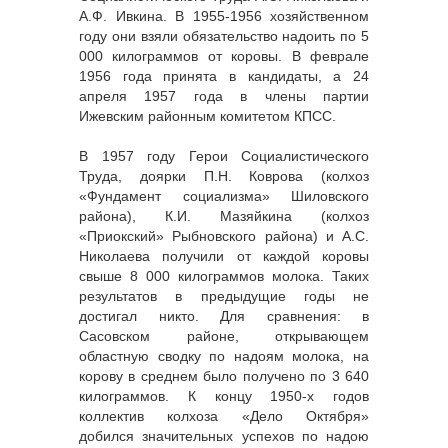
А.Ф. Ивкина. В 1955-1956 хозяйственном
году они взяли обязательство надоить по 5
000 килограммов от коровы. В феврале
1956 года принята в кандидаты, а 24
апреля 1957 года в члены партии
Ижевским районным комитетом КПСС.
В 1957 году Герои Социалистического
Труда, доярки П.Н. Коврова (колхоз
«Фундамент социализма» Шиловского
района), К.И. Мазяйкина (колхоз
«Приокский» Рыбновского района) и А.С.
Николаева получили от каждой коровы
свыше 8 000 килограммов молока. Таких
результатов в предыдущие годы не
достигал никто. Для сравнения: в
Сасовском районе, открывающем
областную сводку по надоям молока, на
корову в среднем было получено по 3 640
килограммов. К концу 1950-х годов
коллектив колхоза «Дело Октября»
добился значительных успехов по надою