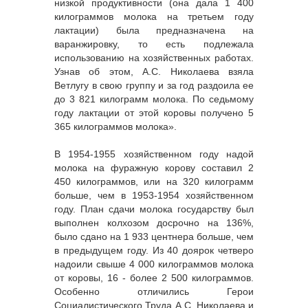
низкой продуктивности (она дала 1 400
килограммов молока на третьем году
лактации) была предназначена на
варанжировку, то есть подлежала
использованию на хозяйственных работах.
Узнав об этом, А.С. Николаева взяла
Ветлугу в свою группу и за год раздоила ее
до 3 821 килограмм молока. По седьмому
году лактации от этой коровы получено 5
365 килограммов молока».
В 1954-1955 хозяйственном году надой
молока на фуражную корову составил 2
450 килограммов, или на 320 килограмм
больше, чем в 1953-1954 хозяйственном
году. План сдачи молока государству был
выполнен колхозом досрочно на 136%,
было сдано на 1 933 центнера больше, чем
в предыдущем году. Из 40 доярок четверо
надоили свыше 4 000 килограммов молока
от коровы, 16 - более 2 500 килограммов.
Особенно отличились Герои
Социалистического Труда А.С. Николаева и