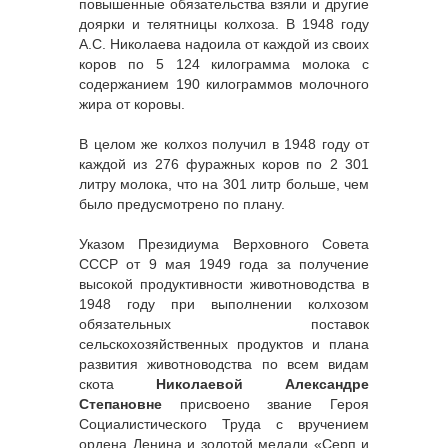
повышенные обязательства взяли и другие
доярки и телятницы колхоза. В 1948 году
А.С. Николаева надоила от каждой из своих
коров по 5 124 килограмма молока с
содержанием 190 килограммов молочного
жира от коровы.
В целом же колхоз получил в 1948 году от
каждой из 276 фуражных коров по 2 301
литру молока, что на 301 литр больше, чем
было предусмотрено по плану.
Указом Президиума Верховного Совета
СССР от 9 мая 1949 года за получение
высокой продуктивности животноводства в
1948 году при выполнении колхозом
обязательных поставок
сельскохозяйственных продуктов и плана
развития животноводства по всем видам
скота
Николаевой Александре
Степановне
присвоено звание Героя
Социалистического Труда с вручением
ордена Ленина и золотой медали «Серп и