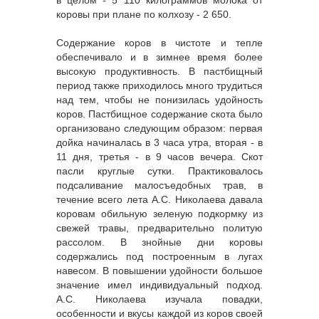
коровы при плане по колхозу - 2 650.
Содержание коров в чистоте и тепле
обеспечивало и в зимнее время более
высокую продуктивность. В пастбищный
период также приходилось много трудиться
над тем, чтобы не понизилась удойность
коров. Пастбищное содержание скота было
организовано следующим образом: первая
дойка начиналась в 3 часа утра, вторая - в
11 дня, третья - в 9 часов вечера. Скот
пасли круглые сутки. Практиковалось
подсаливание малосъедобных трав, в
течение всего лета А.С. Николаева давала
коровам обильную зеленую подкормку из
свежей травы, предварительно политую
рассолом. В знойные дни коровы
содержались под построенным в лугах
навесом. В повышении удойности большое
значение имел индивидуальный подход.
А.С. Николаева изучала повадки,
особенности и вкусы каждой из коров своей