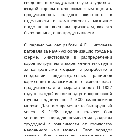
введения индивидуального учета удоев от
каждой коровы стало возможным оценить
продуктивность каждого животного в
отдельности и комплектовать маточное
стадо не по внешним признакам, как это
было раньше, а по продуктивности.
С первых же лет работы А.С. Николаева
ратовала за научную организацию труда на
ферме. Участвовала в распределении
коров по группам и закреплении этих групп
за конкретными людьми, в разработке и
внедрении индивидуальных рационов
кормления в зависимости от живого веса,
продуктивности и возраста коров. В 1937
году от каждой из одиннадцати коров своей
группы надоила по 2 500 килограммов
молока. Для того времени это был крупный
успех. В 1938 году в колхозе был
установлен порядок начисления дояркам
трудодней в зависимости от количества
надоенного ими молока. Этот порядок
должен был устранить уравниловку в