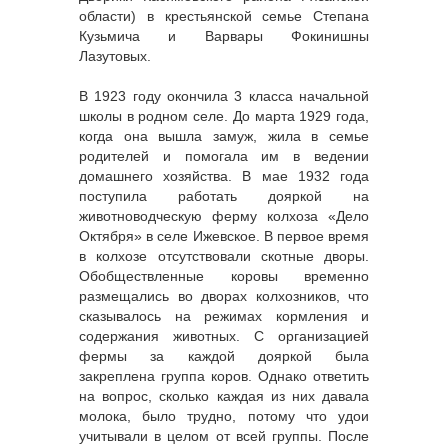
области) в крестьянской семье Степана
Кузьмича и Варвары Фокинишны
Лазутовых.
В 1923 году окончила 3 класса начальной
школы в родном селе. До марта 1929 года,
когда она вышла замуж, жила в семье
родителей и помогала им в ведении
домашнего хозяйства. В мае 1932 года
поступила работать дояркой на
животноводческую ферму колхоза «Дело
Октября» в селе Ижевское. В первое время
в колхозе отсутствовали скотные дворы.
Обобществленные коровы временно
размещались во дворах колхозников, что
сказывалось на режимах кормления и
содержания животных. С организацией
фермы за каждой дояркой была
закреплена группа коров. Однако ответить
на вопрос, сколько каждая из них давала
молока, было трудно, потому что удои
учитывали в целом от всей группы. После