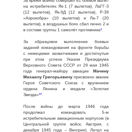
За время войны совершил 61 боевой вылет
на истребителях Як-1 (7 вылетов), ЛаГГ-3
(12 вылетов), Як-9Д (12 вылетов), Р-39
«Аэрокобра» (10 вылетов) и Ла-7 (20
вылетов), в воздушных боях сбил лично 2 и
в составе группы 1 самолёт противника
*
.
За образцовое выполнение боевых
заданий командования на фронте борьбы
с немецкими захватчиками и достигнутые
при этом успехи Указом Президиума
Верховного Совета СССР от 29 мая 1945
года генерал-майору авиации
Мачину
Михаилу Григорьевичу
присвоено звание
Героя Советского Союза с вручением
ордена Ленина и медали «Золотая
Звезда»
**
.
После войны до марта 1946 года
продолжал командовать 5-м
истребительным авиационным корпусом (в
Центральной группе войск; Австрия, с
декабря 1945 года – Венгрия). Летал на