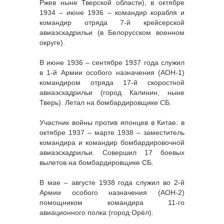
Ржев ныне Тверской области), в октябре
1934 – июне 1936 – командир корабля и
командир отряда 7-й крейсерской
авиаэскадрильи (в Белорусском военном
округе).
В июне 1936 – сентябре 1937 года служил
в 1-й Армии особого назначения (АОН-1)
командиром отряда 17-й скоростной
авиаэскадрильи (город Калинин, ныне
Тверь). Летал на бомбардировщике СБ.
Участник войны против японцев в Китае: в
октябре 1937 – марте 1938 – заместитель
командира и командир бомбардировочной
авиаэскадрильи. Совершил 17 боевых
вылетов на бомбардировщике СБ.
В мае – августе 1938 года служил во 2-й
Армии особого назначения (АОН-2)
помощником командира 11-го
авиационного полка (город Орёл).