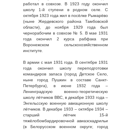
работал в совхозе. В 1923 году окончил
школу 1-й ступени в родном селе. С
октября 1923 года жил в посёлке Рымарёво
(ныне Жердевского района Тамбовской
области), до ноября 1929 года был
чернорабочим в совхозе № 5. В мае 1931
года окончил 2 курса рабфака при
Воронежском сельскохозяйственном
институте.
В армии с мая 1931 года. В сентябре 1931
года окончил школу переподготовки
командиров запаса (город Детское Село,
ныне город Пушкин в составе Санкт-
Петербурга), в июне 1932 года –
Ленинградскую военно-теоретическую
школу лётчиков ВВС, в декабре 1933 года –
Энгельсскую военную авиационную школу
лётчиков. В декабре 1933 – октябре 1934 –
старший лётчик 15-й
тяжёлобомбардировочной авиаэскадрильи
(в Белорусском военном округе; город