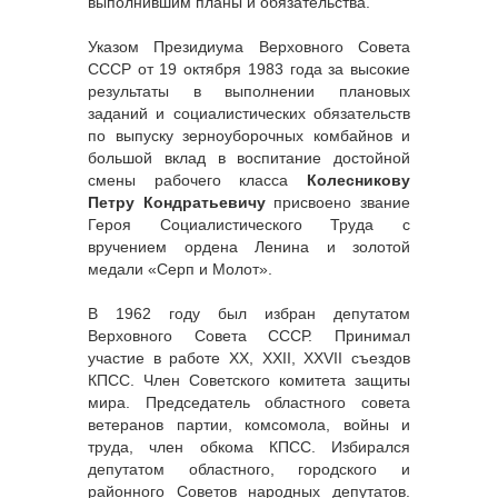
выполнившим планы и обязательства.
Указом Президиума Верховного Совета
СССР от 19 октября 1983 года за высокие
результаты в выполнении плановых
заданий и социалистических обязательств
по выпуску зерноуборочных комбайнов и
большой вклад в воспитание достойной
смены рабочего класса
Колесникову
Петру Кондратьевичу
присвоено звание
Героя Социалистического Труда с
вручением ордена Ленина и золотой
медали «Серп и Молот».
В 1962 году был избран депутатом
Верховного Совета СССР. Принимал
участие в работе XX, XXII, XXVII съездов
КПСС. Член Советского комитета защиты
мира. Председатель областного совета
ветеранов партии, комсомола, войны и
труда, член обкома КПСС. Избирался
депутатом областного, городского и
районного Советов народных депутатов.