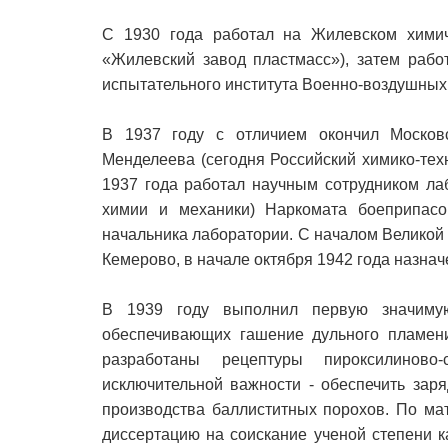
С 1930 года работал на Жилевском химич
«Жилевский завод пластмасс»), затем рабо
испытательного института Военно-воздушных 
В 1937 году с отличием окончил Московс
Менделеева (сегодня Российский химико-тех
1937 года работал научным сотрудником л
химии и механики) Наркомата боеприпас
начальника лаборатории. С началом Великой
Кемерово, в начале октября 1942 года назна
В 1939 году выполнил первую значимую
обеспечивающих гашение дульного пламени
разработаны рецептуры пироксилиново
исключительной важности - обеспечить зар
производства баллиститных порохов. По ма
диссертацию на соискание ученой степени 