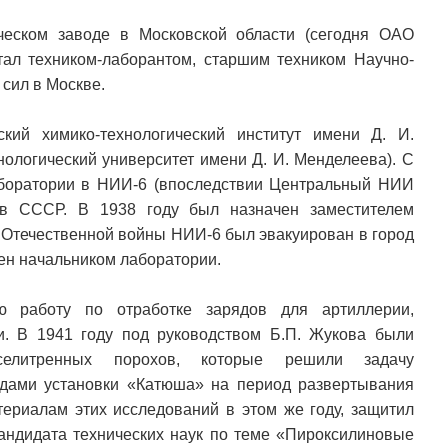
еском заводе в Московской области (сегодня ОАО
тал техником-лаборантом, старшим техником Научно-
сил в Москве.
кий химико-технологический институт имени Д. И.
нологический университет имени Д. И. Менделеева). С
аборатории в НИИ-6 (впоследствии Центральный НИИ
ов СССР. В 1938 году был назначен заместителем
 Отечественной войны НИИ-6 был эвакуирован в город
чен начальником лаборатории.
 работу по отработке зарядов для артиллерии,
. В 1941 году под руководством Б.П. Жукова были
-селитренных порохов, которые решили задачу
ядами установки «Катюша» на период развертывания
териалам этих исследований в этом же году, защитил
кандидата технических наук по теме «Пироксилиновые