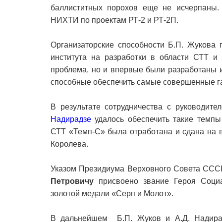
баллиститных порохов еще не исчерпаны. 
НИХТИ по проектам РТ-2 и РТ-2П.
Организаторские способности Б.П. Жукова 
института на разработки в области СТТ и
проблема, но и впервые были разработаны и
способные обеспечить самые совершенные га
В результате сотрудничества с руководите
Надирадзе
удалось обеспечить такие темпы 
СТТ «Темп-С» была отработана и сдана на в
Королева.
Указом Президиума Верховного Совета СССР
Петровичу
присвоено звание Героя Социа
золотой медали «Серп и Молот».
В дальнейшем Б.П. Жуков и А.Д. Надирад