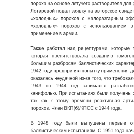
пороха на основе летучего растворителя для
Лотаревой подал заявку на авторское свидет
«холодных» порохов с малоразгарным эфф
«холодных» порохов с использованием в
применение в армии.
Также работал над рецептурами, которые п
которая препятствовала созданию гомоген
большим разбросам баллистических характер
1942 году предпринял попытку применения д
оказалась неудачной из-за того, что требов
1943 по 1944 год занимался разработко
канифолью. При испытаниях были получены х
так как к этому времени реактивная арти
порохов. Член ВКП(б)/КПСС с 1944 года.
В 1948 году были выпущены первые от
баллистическим испытаниям. С 1951 года нач