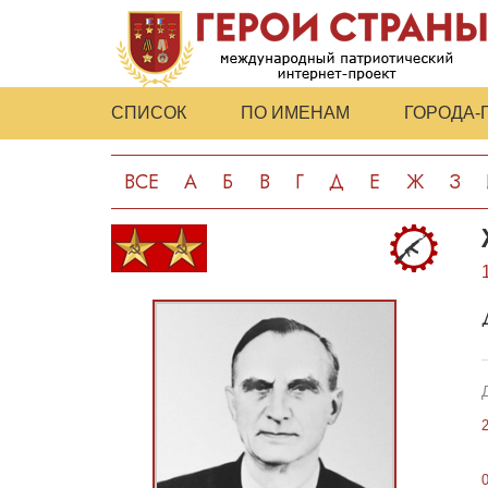
СПИСОК
ПО ИМЕНАМ
ГОРОДА-
ВСЕ
А
Б
В
Г
Д
Е
Ж
З