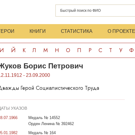
ГЕРОИ
КНИГИ
СТАТИСТИКА
О ПРОЕКТ
И
Й
К
Л
М
Н
О
П
Р
С
Т
У
Ф
Жуков Борис Петрович
12.11.1912 - 23.09.2000
Дважды Герой Социалистического Труда
ДАТЫ УКАЗОВ
28.07.1966
Медаль № 14552
Орден Ленина № 392462
05.01.1982
Медаль № 164