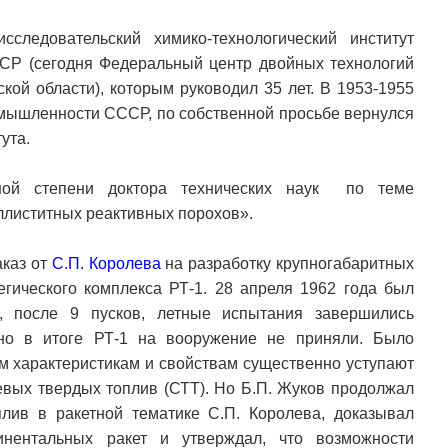
сследовательский химико-технологический институт
Р (сегодня Федеральный центр двойных технологий
кой области), которым руководил 35 лет. В 1953-1955
омышленности СССР, по собственной просьбе вернулся
ута.
ной степени доктора технических наук по теме
ллиститных реактивных порохов».
аказ от
С.П. Королева
на разработку крупногабаритных
егического комплекса РТ-1. 28 апреля 1962 года был
, после 9 пусков, летные испытания завершились
 но в итоге РТ-1 на вооружение не приняли. Было
им характеристикам и свойствам существенно уступают
вых твердых топлив (СТТ). Но Б.П. Жуков продолжал
лив в ракетной тематике С.П. Королева, доказывал
инентальных ракет и утверждал, что возможности