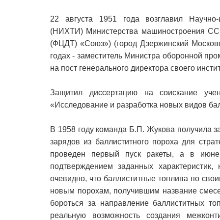
22 августа 1951 года возглавил Научно-и
(НИХТИ) Министерства машиностроения ССС
(ФЦДТ) «Союз») (город Дзержинский Московс
годах - заместитель Министра оборонной пр
на пост генерального директора своего инстит
Защитил диссертацию на соискание уче
«Исследование и разработка новых видов ба
В 1958 году команда Б.П. Жукова получила з
зарядов из баллиститного пороха для страт
проведен первый пуск ракеты, а в июне
подтверждением заданных характеристик,
очевидно, что баллиститные топлива по сво
новым порохам, получившим название смесе
бороться за направление баллиститных топ
реальную возможность создания межконт