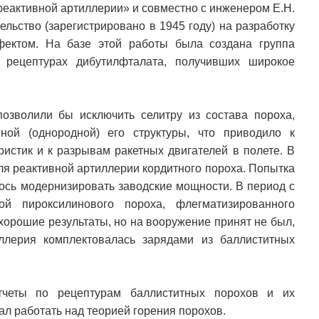
 реактивной артиллерии» и совместно с инженером Е.Н.
ельство (зарегистрировано в 1945 году) на разработку
ектом. На базе этой работы была создана группа
 рецептурах дибутилфталата, получивших широкое
озволили бы исключить селитру из состава пороха,
ной (однородной) его структуры, что приводило к
истик и к разрывам ракетных двигателей в полете. В
ля реактивной артиллерии кордитного пороха. Попытка
алось модернизировать заводские мощности. В период с
й пироксилинового пороха, флегматизированного
орошие результаты, но на вооружение принят не был,
ллерия комплектовалась зарядами из баллиститных
четы по рецептурам баллиститных порохов и их
ал работать над теорией горения порохов.