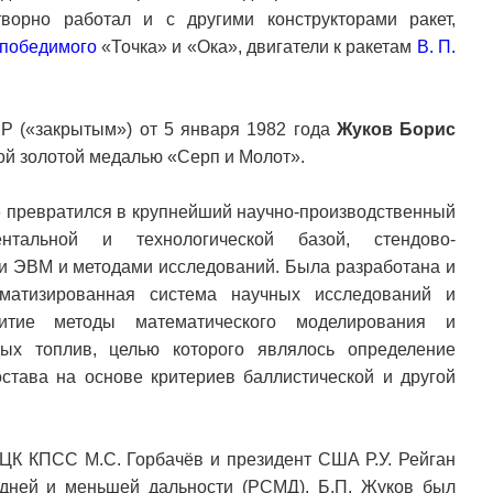
ворно работал и с другими конструкторами ракет,
епобедимого
«Точка» и «Ока», двигатели к ракетам
В. П.
Р («закрытым») от 5 января 1982 года
Жуков Борис
ой золотой медалью «Серп и Молот».
 превратился в крупнейший научно-производственный
тальной и технологической базой, стендово-
 ЭВМ и методами исследований. Была разработана и
оматизированная система научных исследований и
витие методы математического моделирования и
дых топлив, целью которого являлось определение
остава на основе критериев баллистической и другой
 ЦК КПСС М.С. Горбачёв и президент США Р.У. Рейган
едней и меньшей дальности (РСМД). Б.П. Жуков был