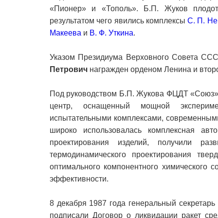
«Пионер» и «Тополь». Б.П. Жуков плодот
результатом чего явились комплексы
С. П. Н
Макеева
и
В. Ф. Уткина
.
Указом Президиума Верховного Совета ССС
Петрович
награжден орденом Ленина и втор
Под руководством Б.П. Жукова ФЦДТ «Союз»
центр, оснащенный мощной эксперимен
испытательными комплексами, современными
широко использовалась комплексная авт
проектирования изделий, получили раз
термодинамического проектирования твер
оптимального компонентного химического с
эффективности.
8 декабря 1987 года генеральный секретарь
подписали Договор о ликвидации ракет ср