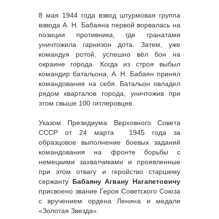
8 мая 1944 года взвод штурмовая группа
взвода А. Н. Бабаяна первой ворвалась на
позиции противника, где гранатами
уничтожила гарнизон дота. Затем, уже
командуя ротой, успешно вёл бон на
окраине города. Когда из строя выбыл
командир батальона, А. Н. Бабаян принял
командование на себя. Батальон овладел
рядом кварталов города, уничтожив при
этом свыше 100 гитлеровцев.
Указом Президиума Верховного Совета
СССР от 24 марта 1945 года за
образцовое выполнение боевых заданий
командования на фронте борьбы с
немецкими захватчиками и проявленные
при этом отвагу и геройство старшему
сержанту
Бабаяну Агвану Нагапетовичу
присвоено звание Героя Советского Союза
с вручением ордена Ленина и медали
«Золотая Звезда».