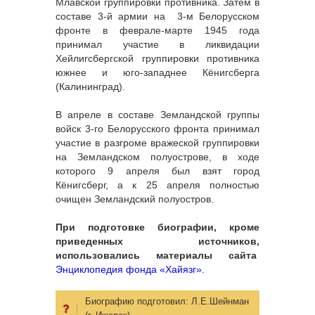
Млавской группировки противника. Затем в
составе 3-й армии на 3-м Белорусском
фронте в феврале-марте 1945 года
принимал участие в ликвидации
Хейлигсбергской группировки противника
южнее и юго-западнее Кёнигсберга
(Калининград).
В апреле в составе Земландской группы
войск 3-го Белорусского фронта принимал
участие в разгроме вражеской группировки
на Земландском полуострове, в ходе
которого 9 апреля был взят город
Кёнигсберг, а к 25 апреля полностью
очищен Земландский полуостров.
При подготовке биографии, кроме
приведенных источников,
использовались материалы сайта
Энциклопедия фонда «Хайязг».
Биографию подготовил:
Л.Е.Шейнман