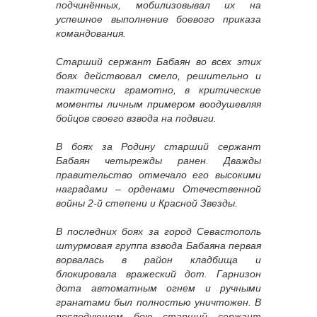
подчинённых, мобилизовывал их на
успешное выполнение боевого приказа
командования.
Старший сержант Бабаян во всех этих
боях действовал смело, решительно и
тактически грамотно, в критические
моменты личным примером воодушевляя
бойцов своего взвода на подвиги.
В боях за Родину старший сержант
Бабаян четырежды ранен. Дважды
правительство отмечало его высокими
наградами – орденами Отечественной
войны 2-й степени и Красной Звезды.
В последних боях за город Севастополь
штурмовая группа взвода Бабаяна первая
ворвалась в район кладбища и
блокировала вражеский дот. Гарнизон
дота автоматным огнем и ручными
гранатами был полностью уничтожен. В
последующем бою старший сержант