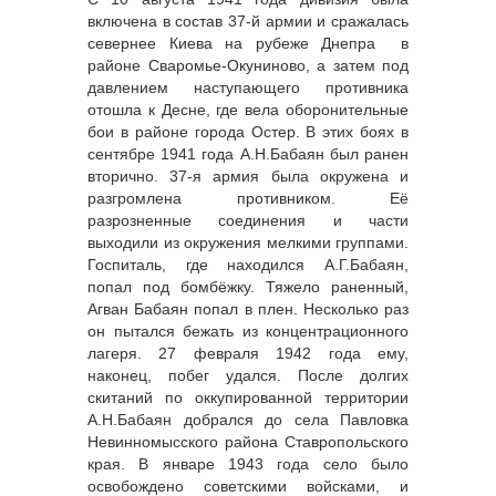
включена в состав 37-й армии и сражалась
севернее Киева на рубеже Днепра в
районе Сваромье-Окуниново, а затем под
давлением наступающего противника
отошла к Десне, где вела оборонительные
бои в районе города Остер. В этих боях в
сентябре 1941 года А.Н.Бабаян был ранен
вторично. 37-я армия была окружена и
разгромлена противником. Её
разрозненные соединения и части
выходили из окружения мелкими группами.
Госпиталь, где находился А.Г.Бабаян,
попал под бомбёжку. Тяжело раненный,
Агван Бабаян попал в плен. Несколько раз
он пытался бежать из концентрационного
лагеря. 27 февраля 1942 года ему,
наконец, побег удался. После долгих
скитаний по оккупированной территории
А.Н.Бабаян добрался до села Павловка
Невинномысского района Ставропольского
края. В январе 1943 года село было
освобождено советскими войсками, и