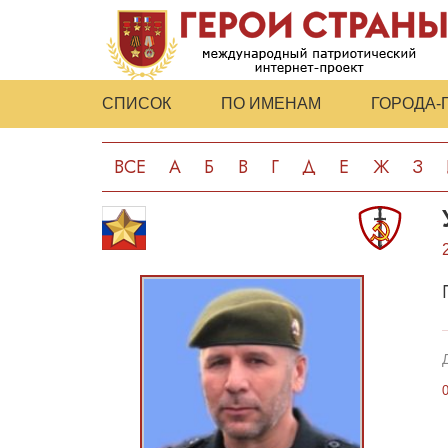
СПИСОК
ПО ИМЕНАМ
ГОРОДА-
ВСЕ
А
Б
В
Г
Д
Е
Ж
З