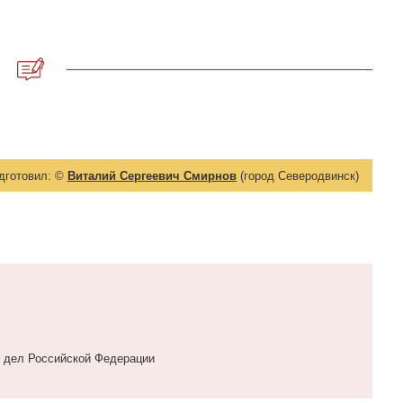
дготовил:
©
Виталий Сергеевич Смирнов
(город Северодвинск)
 дел Российской Федерации