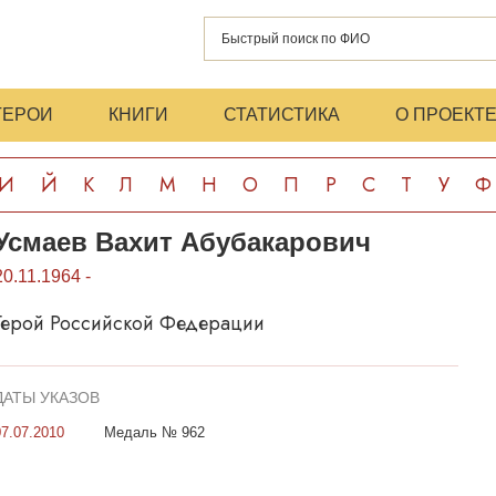
ГЕРОИ
КНИГИ
СТАТИСТИКА
О ПРОЕКТ
И
Й
К
Л
М
Н
О
П
Р
С
Т
У
Ф
Усмаев Вахит Абубакарович
20.11.1964 -
Герой Российской Федерации
ДАТЫ УКАЗОВ
07.07.2010
Медаль № 962