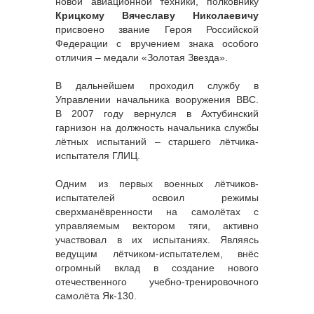
новой авиационной техники, полковнику
Крицкому Вячеславу Николаевичу
присвоено звание Героя Российской
Федерации с вручением знака особого
отличия – медали «Золотая Звезда».
В дальнейшем проходил службу в
Управлении начальника вооружения ВВС.
В 2007 году вернулся в Ахтубинский
гарнизон на должность начальника службы
лётных испытаний – старшего лётчика-
испытателя ГЛИЦ.
Одним из первых военных лётчиков-
испытателей освоил режимы
сверхманёвренности на самолётах с
управляемым вектором тяги, активно
участвовал в их испытаниях. Являясь
ведущим лётчиком-испытателем, внёс
огромный вклад в создание нового
отечественного учебно-тренировочного
самолёта Як-130.