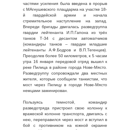
частями усиления была введена в прорыв
с МАгнушевского плацдарма на участке 18-
й гвардейской армии и начала
стремительное наступление на запад.
Впереди бригады двигалась разведгруппа
гвардии лейтенанта И.П.Гапона из трёх
танков Т-34 с десантом автоматчиков
(командиры танков – гвардии младшие
лейтенанты А.Ф.Бодров и В.П.Тегенцев).
Преодолев более 50 километров, к 5 часам
утра 16 января передовой отряд вышел к
реке Пилица в районе города Нове-Място.
Разведгруппу сопровождали два местных
жителя, которые сообщили танкистам, что
мост через Пилицу в городе Нове-Място
немцами заминирован.
Пользуясь темнотой, командир
разведотряда пристроил свою колонну к
вражеской колонне транспорта, двигаясь с
нею, переправился через мост и вступил в
бой с противником на южной окраине