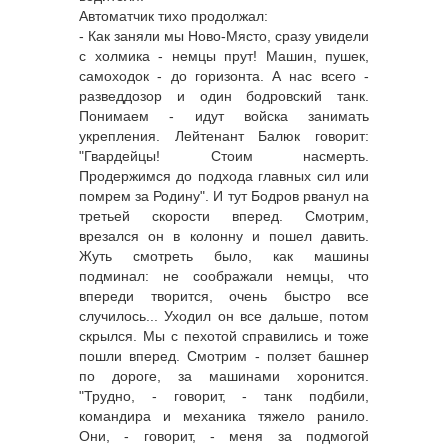
Автоматчик тихо продолжал:
- Как заняли мы Ново-Място, сразу увидели
с холмика - немцы прут! Машин, пушек,
самоходок - до горизонта. А нас всего -
разведдозор и один бодровский танк.
Понимаем - идут войска занимать
укрепления. Лейтенант Балюк говорит:
"Гвардейцы! Стоим насмерть.
Продержимся до подхода главных сил или
помрем за Родину". И тут Бодров рванул на
третьей скорости вперед. Смотрим,
врезался он в колонну и пошел давить.
Жуть смотреть было, как машины
подминал: не соображали немцы, что
впереди творится, очень быстро все
случилось... Уходил он все дальше, потом
скрылся. Мы с пехотой справились и тоже
пошли вперед. Смотрим - ползет башнер
по дороге, за машинами хоронится.
"Трудно, - говорит, - танк подбили,
командира и механика тяжело ранило.
Они, - говорит, - меня за подмогой