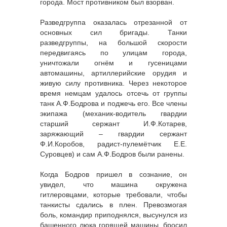
города. Мост противником был взорван.
Разведгруппа оказалась отрезанной от
основных сил бригады. Танки
разведгруппы, на большой скорости
передвигаясь по улицам города,
уничтожали огнём и гусеницами
автомашины, артиллерийские орудия и
живую силу противника. Через некоторое
время немцам удалось отсечь от группы
танк А.Ф.Бодрова и поджечь его. Все члены
экипажа (механик-водитель гвардии
старший сержант И.Ф.Котарев,
заряжающий – гвардии сержант
Ф.И.Коробов, радист-пулемётчик Е.Е.
Суровцев) и сам А.Ф.Бодров были ранены.
Когда Бодров пришел в сознание, он
увидел, что машина окружена
гитлеровцами, которые требовали, чтобы
танкисты сдались в плен. Превозмогая
боль, командир приподнялся, высунулся из
башенного люка горящей машины, бросил