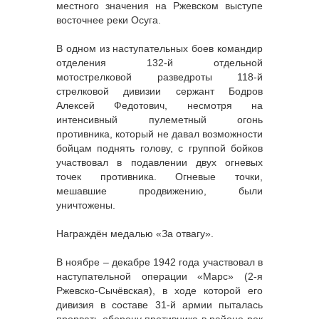
местного значения на Ржевском выступе
восточнее реки Осуга.
В одном из наступательных боев командир
отделения 132-й отдельной
мотострелковой разведроты 118-й
стрелковой дивизии сержант Бодров
Алексей Федотович, несмотря на
интенсивный пулеметный огонь
противника, который не давал возможности
бойцам поднять голову, с группой бойков
участвовал в подавлении двух огневых
точек противника. Огневые точки,
мешавшие продвижению, были
уничтожены.
Награждён медалью «За отвагу».
В ноябре – декабре 1942 года участвовал в
наступательной операции «Марс» (2-я
Ржевско-Сычёвская), в ходе которой его
дивизия в составе 31-й армии пыталась
прорвать оборону противника в районе рек