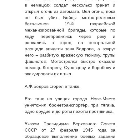
в немецких солдат несколько гранат и
открыл огонь из автомата. Вёл огонь, пока
не был убит. Бойцы мотострелковых
батальонов 19-й гвардейской
механизированной бригады, которые по
льду переправились через реку и
ворвались в город, на центральной
площади увидели танк Бодрова, а вокруг
него – разбитую вражескую технику, трупы
фашистов. Мотострелки быстро оказали
помощь Котареву, Суровцеву и Коробову и
эвакуировали их в тыл.
А.Ф.Бодров сгорел в танке.
Его танк на улицах города Нове-Място
уничтожил бронетранспортёр, три тягача,
одно орудие и до роты пехоты противника.
У
казом Президиума Верховного Совета
СССР от 27 февраля 1945 года за
образцовое выполнение боевых заданий