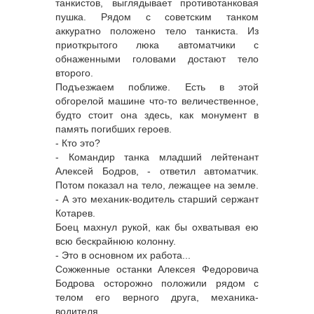
танкистов, выглядывает противотанковая
пушка. Рядом с советским танком
аккуратно положено тело танкиста. Из
приоткрытого люка автоматчики с
обнаженными головами достают тело
второго.
Подъезжаем поближе. Есть в этой
обгорелой машине что-то величественное,
будто стоит она здесь, как монумент в
память погибших героев.
- Кто это?
- Командир танка младший лейтенант
Алексей Бодров, - ответил автоматчик.
Потом показал на тело, лежащее на земле.
- А это механик-водитель старший сержант
Котарев.
Боец махнул рукой, как бы охватывая ею
всю бескрайнюю колонну.
- Это в основном их работа...
Сожженные останки Алексея Федоровича
Бодрова осторожно положили рядом с
телом его верного друга, механика-
водителя.