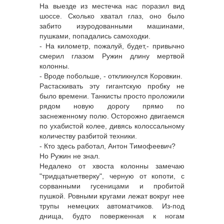
На выезде из местечка нас поразил вид
шоссе. Сколько хватал глаз, оно было
забито изуродованными машинами,
пушками, попадались самоходки.
- На километр, пожалуй, будет,- привычно
смерил глазом Ружин длину мертвой
колонны.
- Вроде побольше, - откликнулся Коровкин.
Растаскивать эту гигантскую пробку не
было времени. Танкисты просто проложили
рядом новую дорогу прямо по
заснеженному полю. Осторожно двигаемся
по ухабистой колее, дивясь колоссальному
количеству разбитой техники.
- Кто здесь работал, Антон Тимофеевич?
Но Ружин не знал.
Недалеко от хвоста колонны замечаю
"тридцатьчетверку", черную от копоти, с
сорванными гусеницами и пробитой
пушкой. Ровными кругами лежат вокруг нее
трупы немецких автоматчиков. Из-под
днища, будто поверженная к ногам