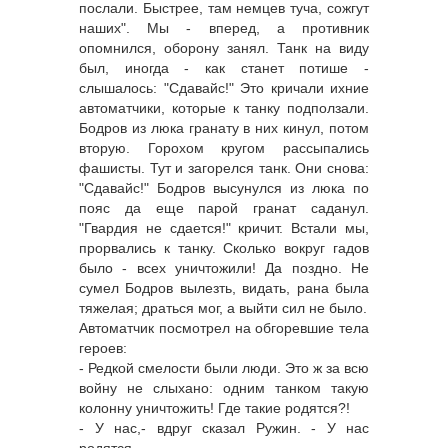
послали. Быстрее, там немцев туча, сожгут
наших". Мы - вперед, а противник
опомнился, оборону занял. Танк на виду
был, иногда - как станет потише -
слышалось: "Сдавайс!" Это кричали ихние
автоматчики, которые к танку подползали.
Бодров из люка гранату в них кинул, потом
вторую. Горохом кругом рассыпались
фашисты. Тут и загорелся танк. Они снова:
"Сдавайс!" Бодров высунулся из люка по
пояс да еще парой гранат саданул.
"Гвардия не сдается!" кричит. Встали мы,
прорвались к танку. Сколько вокруг гадов
было - всех уничтожили! Да поздно. Не
сумел Бодров вылезть, видать, рана была
тяжелая; драться мог, а выйти сил не было.
Автоматчик посмотрел на обгоревшие тела
героев:
- Редкой смелости были люди. Это ж за всю
войну не слыхано: одним танком такую
колонну уничтожить! Где такие родятся?!
- У нас,- вдруг сказал Ружин. - У нас
родятся...