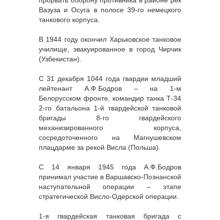
Вазуза и Осуга в полосе 39-го немецкого
танкового корпуса.
В 1944 году окончил Харьковское танковое
училище, эвакуированное в город Чирчик
(Узбекистан).
С 31 декабря 1044 года гвардии младший
лейтенант А.Ф.Бодров – на 1-м
Белорусском фронте, командир танка Т-34
2-го батальона 1-й гвардейской танковой
бригады 8-го гвардейского
механизированного корпуса,
сосредоточенного на Магнушевском
плацдарме за рекой Висла (Польша).
С 14 января 1945 года А.Ф.Бодров
принимал участие в Варшавско-Познанской
наступательной операции – этапе
стратегической Висло-Одерской операции.
1-я гвардейская танковая бригада с