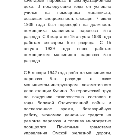
кочегаром паровоза в эксплуатационном
цехе. В последующие годы он успешно
учился на помощника машиниста,
осваивал специальность слесаря. 7 июля
1938 года был переведён на должность
помощника машиниста паровоза 5-го
разряда. С 8 марта по 15 августа 1939 года
работал слесарем 5-го разряда. С 15
августа 1939 года вновь работал
помощником машиниста паровоза 5-го
разряда.
С 5 января 1942 года работал машинистом
паровоза 5-го разряда, а также
машинистом-инструктором локомотивного
депо станции Купино. За героический труд
по вождению тяжеловесных составов в
годы Великой Отечественной войны и
послевоенное время, безаварийную
работу, экономию денежных средств на
ремонте паровоза и топлива многократно
поощрялся Почётными грамотами
управления Омской железной дороги,