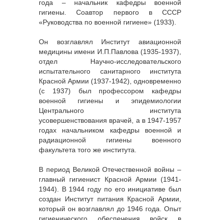
года ‒ начальник кафедры военной
гигиены. Соавтор первого в СССР
«Руководства по военной гигиене» (1933).
Он возглавлял Институт авиационной
медицины имени И.П.Павлова (1935-1937),
отдел Научно-исследовательского
испытательного санитарного института
Красной Армии (1937-1942), одновременно
(с 1937) был профессором кафедры
военной гигиены и эпидемиологии
Центрального института
усовершенствования врачей, а в 1947-1957
годах начальником кафедры военной и
радиационной гигиены военного
факультета того же института.
В период Великой Отечественной войны ‒
главный гигиенист Красной Армии (1941-
1944). В 1944 году по его инициативе был
создан Институт питания Красной Армии,
который он возглавлял до 1946 года. Опыт
гигиенического обеспечения войск в