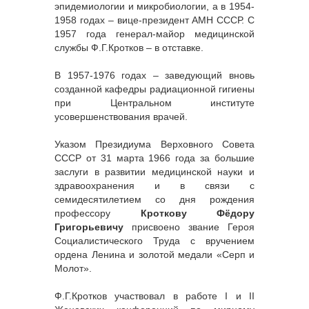
эпидемиологии и микробиологии, а в 1954-
1958 годах ‒ вице-президент АМН СССР. С
1957 года генерал-майор медицинской
службы Ф.Г.Кротков ‒ в отставке.
В 1957-1976 годах ‒ заведующий вновь
созданной кафедры радиационной гигиены
при Центральном институте
усовершенствования врачей.
Указом Президиума Верховного Совета
СССР от 31 марта 1966 года за большие
заслуги в развитии медицинской науки и
здравоохранения и в связи с
семидесятилетием со дня рождения
профессору
Кроткову Фёдору
Григорьевичу
присвоено звание Героя
Социалистического Труда с вручением
ордена Ленина и золотой медали «Серп и
Молот».
Ф.Г.Кротков участвовал в работе I и II