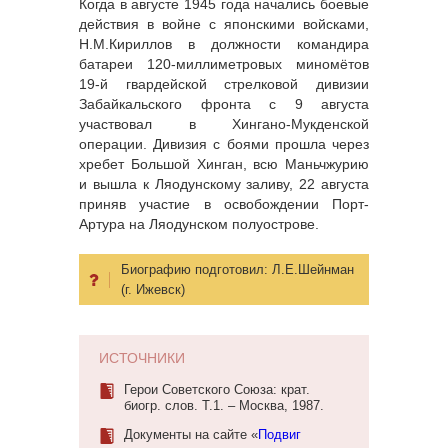
Когда в августе 1945 года начались боевые
действия в войне с японскими войсками,
Н.М.Кириллов в должности командира
батареи 120-миллиметровых миномётов
19-й гвардейской стрелковой дивизии
Забайкальского фронта с 9 августа
участвовал в Хингано-Мукденской
операции. Дивизия с боями прошла через
хребет Большой Хинган, всю Маньчжурию
и вышла к Ляодунскому заливу, 22 августа
приняв участие в освобождении Порт-
Артура на Ляодунском полуострове.
Биографию подготовил:
Л.Е.Шейнман
(г. Ижевск)
ИСТОЧНИКИ
Герои Советского Союза: крат.
биогр. слов. Т.1. – Москва, 1987.
Документы на сайте «
Подвиг