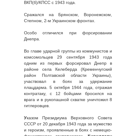
ВКП(б)/КПСС с 1943 года.
Сражался на Брянском, Воронежском,
Степном, 2-м Украинском фронтах.
Особо отличился при форсировании
Днепра.
Во главе ударной группы из коммунистов и
комсомольцев 29 сентября 1943 года
одним из первых форсировал Днепр в
районе села Келеберда (Кременчугский
район Полтавской области Украины),
участвовал в боях за удержание
плацдарма. 5 октября 1944 года, отражая
контратаку, с 12 бойцами бросился на
врага и в рукопашной схватке уничтожил 8
гитлеровцев.
У
казом Президиума Верховного Совета
СССР от 20 декабря 1943 года за мужество
и героизм, проявленные в боях с немецко-
фашистскими захватчиками.
Кириллову