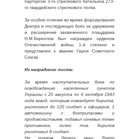
парторгом 3-го стрелкового батальона 273-
го гвардейского стрелкового полка.
За особое отличие во время форсирования
Днепра и последующих боях за удержание
и расширение захваченного плацдарма
Н.М.Кириллов был награжден орденом
Отечественной войны 1-й степени и
представлен к званию Героя Советского
Союза.
Из наградного листа:
За время наступательных боев по
освобождению населенных пунктов
Украины с 20 августа по 6 октября 1943
года взвод, которым командует Кирилов,
уничтожил до 120 солдат и офицеров, 1
автомашину с боеприпасами и
продовольствием, подавил огневых точек
противника, лично тов. Кирилов
уничтожил 8 солдат.
На правом берегу реки Днепр