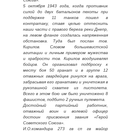
5 октября 1943 года, когда противник
силой до двух батальонов пехоты при
поддержке 11 танков пошел в
контратаку, ставя целью оттеснить
наши части с правого берега реки Днепр,
на левом фланге создалась напряженная
обстановка. Туда был послан тов.
Кирилов. Словом большевистской
агитации и личным примером мужества
и храбрости тов. Кирилов воодушевлял
бойцов. Он организовал подброску к
месту боя 50 гранат и в группе 12
отважных гвардейцев ринулся на врага,
забрасывая его гранатами и уничтожая в
рукопашной схватке из пистолета.
Всего в этом бою им было уничтожено 8
фашистов, подбито 2 ручных пулемета.
Достойный партийный работник,
отважный воин и волевой офицер
достоин присвоения звания «Герой
Советского Союза».
И.О.командира 273 гв сп гв майор