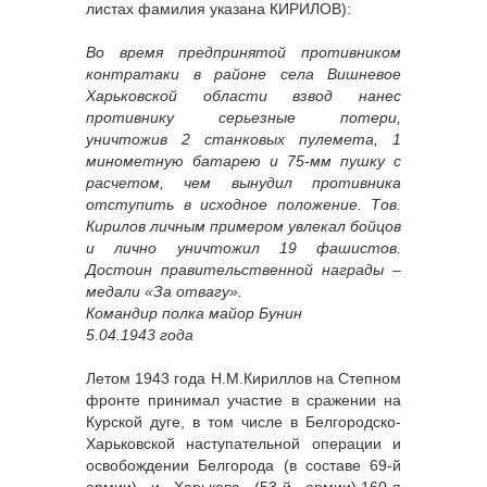
листах фамилия указана КИРИЛОВ):
Во время предпринятой противником
контратаки в районе села Вишневое
Харьковской области взвод нанес
противнику серьезные потери,
уничтожив 2 станковых пулемета, 1
минометную батарею и 75-мм пушку с
расчетом, чем вынудил противника
отступить в исходное положение. Тов.
Кирилов личным примером увлекал бойцов
и лично уничтожил 19 фашистов.
Достоин правительственной награды –
медали «За отвагу».
Командир полка майор Бунин
5.04.1943 года
Летом 1943 года Н.М.Кириллов на Степном
фронте принимал участие в сражении на
Курской дуге, в том числе в Белгородско-
Харьковской наступательной операции и
освобождении Белгорода (в составе 69-й
армии) и Харькова (53-й армии).160-я