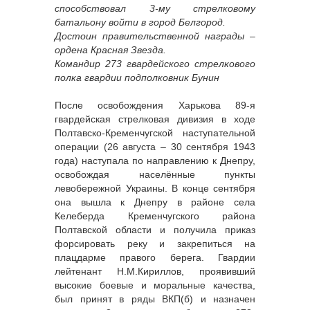
способствовал 3-му стрелковому
батальону войти в город Белгород.
Достоин правительственной награды –
ордена Красная Звезда.
Командир 273 гвардейского стрелкового
полка гвардии подполковник Бунин
После освобождения Харькова 89-я
гвардейская стрелковая дивизия в ходе
Полтавско-Кременчугской наступательной
операции (26 августа – 30 сентября 1943
года) наступала по направлению к Днепру,
освобождая населённые пункты
левобережной Украины. В конце сентября
она вышла к Днепру в районе села
Келеберда Кременчугского района
Полтавской области и получила приказ
форсировать реку и закрепиться на
плацдарме правого берега. Гвардии
лейтенант Н.М.Кириллов, проявивший
высокие боевые и моральные качества,
был принят в ряды ВКП(б) и назначен