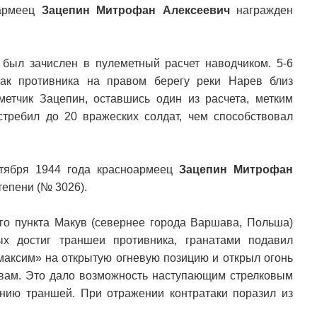
оармеец
Зацепин Митрофан Алексеевич
награжден
 был зачислен в пулеметный расчет наводчиком. 5-6
так противника на правом берегу реки Нарев близ
етчик Зацепин, оставшись один из расчета, метким
стребил до 20 вражеских солдат, чем способствовал
ктября 1944 года красноармеец
Зацепин Митрофан
епени (№ 3026).
ого пункта Макув (севернее города Варшава, Польша)
х достиг траншеи противника, гранатами подавил
«максим» на открытую огневую позицию и открыл огонь
вам. Это дало возможность наступающим стрелковым
нию траншей. При отражении контратаки поразил из