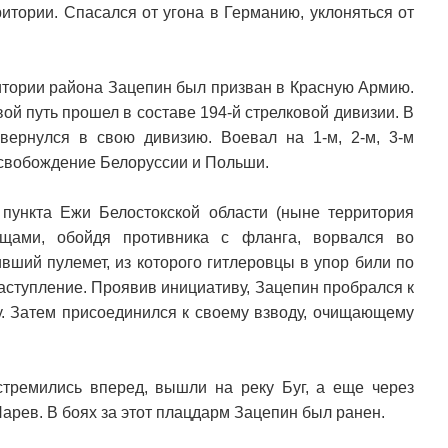
итории. Спасался от угона в Германию, уклоняться от
итории района Зацепин был призван в Красную Армию.
вой путь прошел в составе 194-й стрелковой дивизии. В
вернулся в свою дивизию. Воевал на 1-м, 2-м, 3-м
освобождение Белоруссии и Польши.
 пункта Ежи Белостокской области (ныне территория
щами, обойдя противника с фланга, ворвался во
вший пулемет, из которого гитлеровцы в упор били по
аступление. Проявив инициативу, Зацепин пробрался к
у. Затем присоединился к своему взводу, очищающему
стремились вперед, вышли на реку Буг, а еще через
арев. В боях за этот плацдарм Зацепин был ранен.