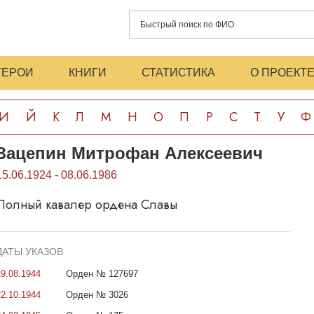
ГЕРОИ
КНИГИ
СТАТИСТИКА
О ПРОЕКТ
И
Й
К
Л
М
Н
О
П
Р
С
Т
У
Ф
Зацепин Митрофан Алексеевич
15.06.1924 - 08.06.1986
Полный кавалер ордена Славы
ДАТЫ УКАЗОВ
19.08.1944
Орден № 127697
22.10.1944
Орден № 3026