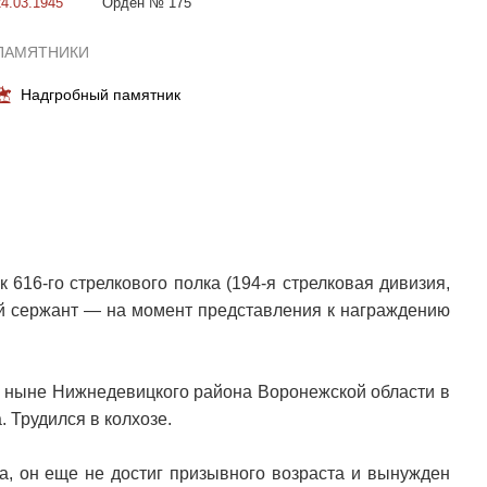
24.03.1945
Орден № 175
ПАМЯТНИКИ
Надгробный памятник
616-го стрелкового полка (194-я стрелковая дивизия,
ий сержант — на момент представления к награждению
а ныне Нижнедевицкого района Воронежской области в
. Трудился в колхозе.
а, он еще не достиг призывного возраста и вынужден