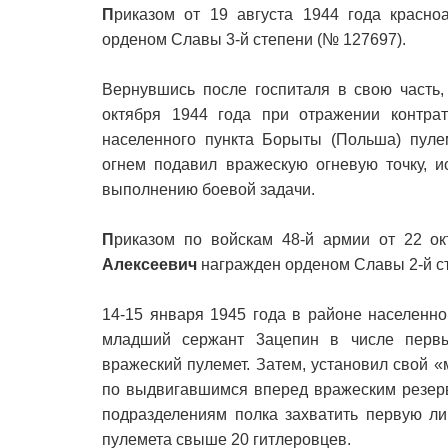
П
риказом от 19 августа 1944 года красн
орденом Славы 3-й степени (№ 127697).
Вернувшись после госпиталя в свою часть,
октября 1944 года при отражении контра
населенного пункта Борыты (Польша) пулем
огнем подавил вражескую огневую точку, и
выполнению боевой задачи.
П
риказом по войскам 48-й армии от 22 о
Алексеевич
награжден орденом Славы 2-й ст
14-15 января 1945 года в районе населенн
младший сержант 3ацепин в числе первы
вражеский пулемет. Затем, установил свой 
по выдвигавшимся вперед вражеским резер
подразделениям полка захватить первую ли
пулемета свыше 20 гитлеровцев.