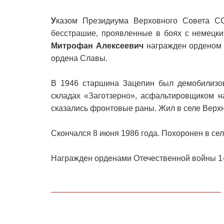
У
казом Президиума Верховного Совета СС
бесстрашие, проявленные в боях с немецки
Митрофан Алексеевич
награжден орденом 
ордена Славы.
В 1946 старшина 3ацепин был демобилизов
складах «Заготзерно», асфальтировщиком н
сказались фронтовые раны. Жил в селе Верх
Скончался 8 июня 1986 года. Похоронен в се
Награжден орденами Отечественной войны 1-й