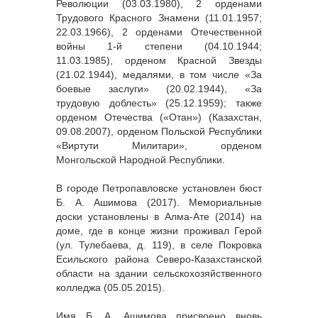
Революции (03.03.1980), 2 орденами
Трудового Красного Знамени (11.01.1957;
22.03.1966), 2 орденами Отечественной
войны 1-й степени (04.10.1944;
11.03.1985), орденом Красной Звезды
(21.02.1944), медалями, в том числе «За
боевые заслуги» (20.02.1944), «За
трудовую доблесть» (25.12.1959); также
орденом Отечества («Отан») (Казахстан,
09.08.2007), орденом Польской Республики
«Виртути Милитари», орденом
Монгольской Народной Республики.
В городе Петропавловске установлен бюст
Б. А. Ашимова (2017). Мемориальные
доски установлены в Алма-Ате (2014) на
доме, где в конце жизни проживал Герой
(ул. Тулебаева, д. 119), в селе Покровка
Есильского района Северо-Казахстанской
области на здании сельскохозяйственного
колледжа (05.05.2015).
Имя Б. А. Ашимова присвоено вновь