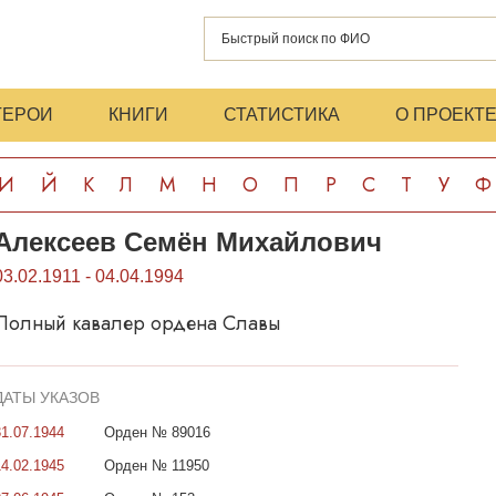
ГЕРОИ
КНИГИ
СТАТИСТИКА
О ПРОЕКТ
И
Й
К
Л
М
Н
О
П
Р
С
Т
У
Ф
Алексеев Семён Михайлович
03.02.1911 - 04.04.1994
Полный кавалер ордена Славы
ДАТЫ УКАЗОВ
31.07.1944
Орден № 89016
14.02.1945
Орден № 11950