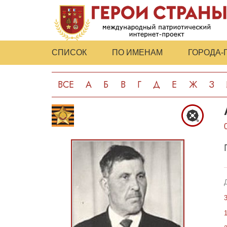
СПИСОК
ПО ИМЕНАМ
ГОРОДА-
ВСЕ
А
Б
В
Г
Д
Е
Ж
З