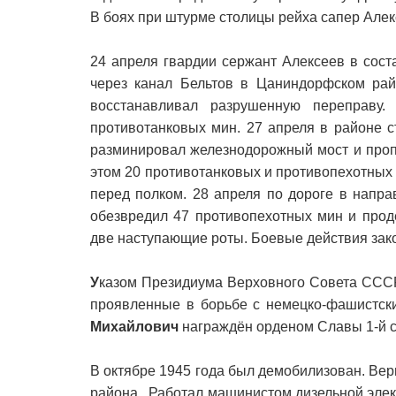
В боях при штурме столицы рейха сапер Алек
24 апреля гвардии сержант Алексеев в сост
через канал Бельтов в Цаниндорфском рай
восстанавливал разрушенную переправу.
противотанковых мин. 27 апреля в районе 
разминировал железнодорожный мост и проп
этом 20 противотанковых и противопехотных
перед полком. 28 апреля по дороге в напр
обезвредил 47 противопехотных мин и прод
две наступающие роты. Боевые действия зак
У
казом Президиума Верховного Совета СССР 
проявленные в борьбе с немецко-фашистск
Михайлович
награждён орденом Славы 1-й с
В октябре 1945 года был демобилизован. Вер
района . Работал машинистом дизельной эле