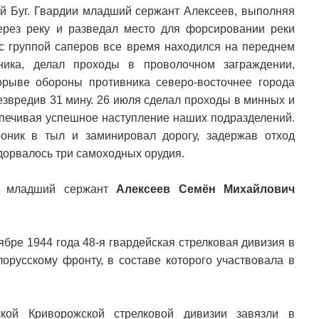
й Буг. Гвардии младший сержант Алексеев, выполняя
ерез реку и разведал место для форсировании реки
 с группой саперов все время находился на переднем
ника, делал проходы в проволочном заграждении,
орыве обороны противника северо-восточнее города
езвредив 31 мину. 26 июля сделал проходы в минных и
спечивая успешное наступление наших подразделений.
оник в тыл и заминировал дорогу, задержав отход
дорвалось три самоходных орудия.
ии младший сержант
Алексеев Семён Михайлович
бре 1944 года 48-я гвардейская стрелковая дивизия в
орусскому фронту, в составе которого участвовала в
кой Криворожской стрелковой дивизии завязли в