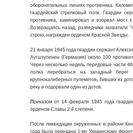
оборонительных линиях противника. Киломе
гвардейский стрелковый полк. Гвардии се
противника, заминировал и взорвал мост к
Возвращаясь назад, разведчики захватили "
строю, награжден орденом Красной Звезды.
21 января 1945 года гвардии сержант Алексе
Аугштупенен (Германия) около 100 противо
Через несколько недель передовые части 48
полка перебраться на западный берег
крупнокалиберных пулеметов, бивших из дот
реку и подорвали один из дотов.
П
риказом от 14 февраля 1945 года гвард
орденом Славы 2-й степени.
После ликвидации окруженных в районе Кен
года была передана 1-му Украинскому фронту