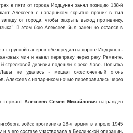
трах в пяти от города Иодцунен занял позицию 138-й
ржант Алексеев с напарником скрытно проник в тыл
 западу от города, чтобы закрыть выход противнику.
языка". В этом бою Алексеев был ранен но остался в
ев с группой саперов обезвредил на дороге Иодцунен -
танковых мин и навел переправу через реку Ременте.
-й стрелковой дивизии подошли к реке Лаве. Попытка
 Лавы не удалась - мешал ожесточенный огонь
ов. Алексеев с напарником ночью переправились через
ии сержант
Алексеев Семён Михайлович
награжден
игсберга войск противника 28-я армия в апреле 1945
 и в его составе участвовала в Берлинской операции.