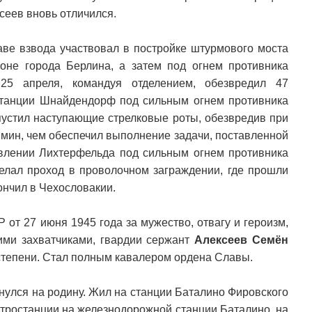
сеев вновь отличился.
аве взвода участвовал в постройке штурмового моста
оне города Берлина, а затем под огнем противника
 25 апреля, командуя отделением, обезвредил 47
станции Шнайдендорф под сильным огнем противника
устил наступающие стрелковые роты, обезвредив при
 мин, чем обеспечил выполнение задачи, поставленной
авлении Лихтерфельда под сильным огнем противника
елал проход в проволочном заграждении, где прошли
ончил в Чехословакии.
от 27 июня 1945 года за мужество, отвагу и героизм,
ими захватчиками, гвардии сержант
Алексеев Семён
тепени. Стал полным кавалером ордена Славы.
нулся на родину. Жил на станции Баталино Фировского
ктростанции на железнодорожной станции Баталино, на