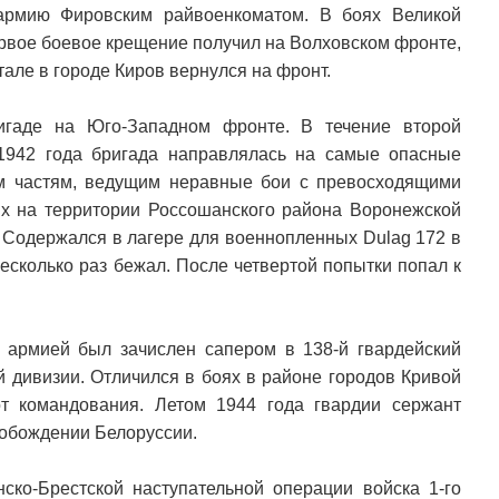
армию Фировским райвоенкоматом. В боях Великой
ервое боевое крещение получил на Волховском фронте,
тале в городе Киров вернулся на фронт.
игаде на Юго-Западном фронте. В течение второй
942 года бригада направлялась на самые опасные
ым частям, ведущим неравные бои с превосходящими
ях на территории Россошанского района Воронежской
. Содержался в лагере для военнопленных Dulag 172 в
Несколько раз бежал. После четвертой попытки попал к
 армией был зачислен сапером в 138-й гвардейский
й дивизии. Отличился в боях в районе городов Кривой
от командования. Летом 1944 года гвардии сержант
вобождении Белоруссии.
ко-Брестской наступательной операции войска 1-го