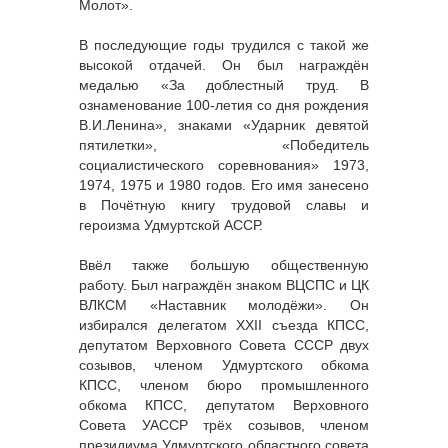
Молот».
В последующие годы трудился с такой же
высокой отдачей. Он был награждён
медалью «За доблестный труд. В
ознаменование 100-летия со дня рождения
В.И.Ленина», знаками «Ударник девятой
пятилетки», «Победитель
социалистического соревнования» 1973,
1974, 1975 и 1980 годов. Его имя занесено
в Почётную книгу трудовой славы и
героизма Удмуртской АССР.
Ввёл также большую общественную
работу. Был награждён знаком ВЦСПС и ЦК
ВЛКСМ «Наставник молодёжи». Он
избирался делегатом XXII съезда КПСС,
депутатом Верховного Совета СССР двух
созывов, членом Удмуртского обкома
КПСС, членом бюро промышленного
обкома КПСС, депутатом Верховного
Совета УАССР трёх созывов, членом
президиума Удмуртского областного совета