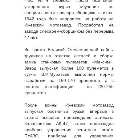
ФЗО №4 Ижевска. После окончания
ускоренного курса обучения по
специальности слесаря-сборщика в июле
1942 года был направлен на работу на
Ижевский мотозавод. Проработал на
заводе слесарем-сборщиком без перерыва
47 лет.
Во время Великой Отечественной войны
трудился на отделке деталей и сборке
замка станковых пулемётов «Максим».
Завод выпускал более 100 пулемётов в
сутки. В.И.Муравьёв выполнял нормы
выработки на 160-170 процентов, а с
ростом квалификации – на 220-250
процентов.
После войны Ижевский мотозавод
выпускал охотничьи ружья, впервые в
стране осваивал производство автомата
Калашникова АК-47, затем производил
приборы управления зенитным огнём
ПУАЗО, приборы для управления