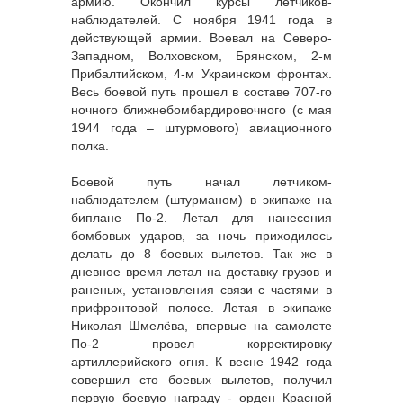
армию. Окончил курсы летчиков-
наблюдателей. С ноября 1941 года в
действующей армии. Воевал на Северо-
Западном, Волховском, Брянском, 2-м
Прибалтийском, 4-м Украинском фронтах.
Весь боевой путь прошел в составе 707-го
ночного ближнебомбардировочного (с мая
1944 года – штурмового) авиационного
полка.
Боевой путь начал летчиком-
наблюдателем (штурманом) в экипаже на
биплане По-2. Летал для нанесения
бомбовых ударов, за ночь приходилось
делать до 8 боевых вылетов. Так же в
дневное время летал на доставку грузов и
раненых, установления связи с частями в
прифронтовой полосе. Летая в экипаже
Николая Шмелёва, впервые на самолете
По-2 провел корректировку
артиллерийского огня. К весне 1942 года
совершил сто боевых вылетов, получил
первую боевую награду - орден Красной