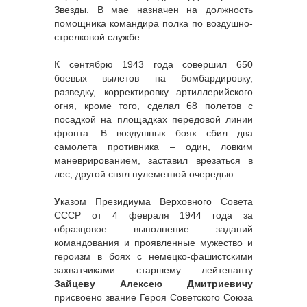
Звезды. В мае назначен на должность
помощника командира полка по воздушно-
стрелковой службе.
К сентябрю 1943 года совершил 650
боевых вылетов на бомбардировку,
разведку, корректировку артиллерийского
огня, кроме того, сделал 68 полетов с
посадкой на площадках передовой линии
фронта. В воздушных боях сбил два
самолета противника – один, ловким
маневрированием, заставил врезаться в
лес, другой снял пулеметной очередью.
У
казом Президиума Верховного Совета
СССР от 4 февраля 1944 года за
образцовое выполнение заданий
командования и проявленные мужество и
героизм в боях с немецко-фашистскими
захватчиками старшему лейтенанту
Зайцеву Алексею Дмитриевичу
присвоено звание Героя Советского Союза