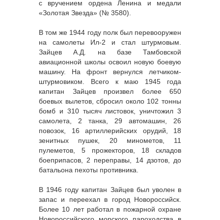
с вручением ордена Ленина и медали
«Золотая Звезда» (№ 3580).
В том же 1944 году полк был перевооружен
на самолеты Ил-2 и стал штурмовым.
Зайцев А.Д. на базе Тамбовской
авиационной школы освоил новую боевую
машину. На фронт вернулся летчиком-
штурмовиком. Всего к маю 1945 года
капитан Зайцев произвел более 650
боевых вылетов, сбросил около 102 тонны
бомб и 310 тысяч листовок, уничтожил 3
самолета, 2 танка, 29 автомашин, 26
повозок, 16 артиллерийских орудий, 18
зенитных пушек, 20 минометов, 11
пулеметов, 5 прожекторов, 18 складов
боеприпасов, 2 переправы, 14 дзотов, до
батальона пехоты противника.
В 1946 году капитан Зайцев был уволен в
запас и переехал в город Новороссийск.
Более 10 лет работал в пожарной охране
Новороссийского морского пароходства в