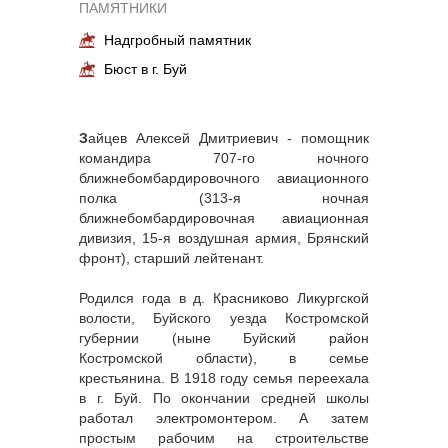
ПАМЯТНИКИ
Надгробный памятник
Бюст в г. Буй
З
айцев Алексей Дмитриевич - помощник
командира 707-го ночного
ближнебомбардировочного авиационного
полка (313-я ночная
ближнебомбардировочная авиационная
дивизия, 15-я воздушная армия, Брянский
фронт), старший лейтенант.
Родился года в д. Красниково Ликургской
волости, Буйского уезда Костромской
губернии (ныне Буйский район
Костромской области), в семье
крестьянина. В 1918 году семья переехала
в г. Буй. По окончании средней школы
работал электромонтером. А затем
простым рабочим на строительстве