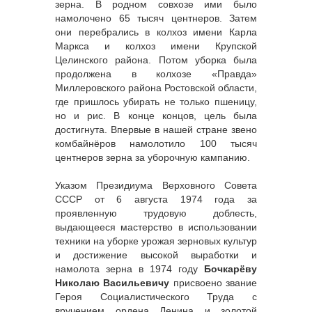
зерна. В родном совхозе ими было
намолочено 65 тысяч центнеров. Затем
они перебрались в колхоз имени Карла
Маркса и колхоз имени Крупской
Целинского района. Потом уборка была
продолжена в колхозе «Правда»
Миллеровского района Ростовской области,
где пришлось убирать не только пшеницу,
но и рис. В конце концов, цель была
достигнута. Впервые в нашей стране звено
комбайнёров намолотило 100 тысяч
центнеров зерна за уборочную кампанию.
Указом Президиума Верховного Совета
СССР от 6 августа 1974 года за
проявленную трудовую доблесть,
выдающееся мастерство в использовании
техники на уборке урожая зерновых культур
и достижение высокой выработки и
намолота зерна в 1974 году
Бочкарёву
Николаю Васильевичу
присвоено звание
Героя Социалистического Труда с
вручением ордена Ленина и золотой