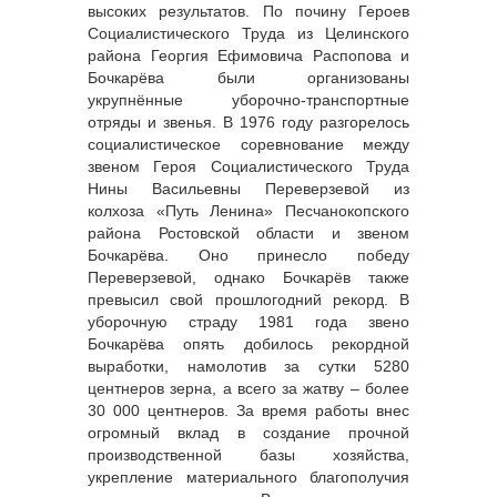
высоких результатов. По почину Героев
Социалистического Труда из Целинского
района Георгия Ефимовича Распопова и
Бочкарёва были организованы
укрупнённые уборочно-транспортные
отряды и звенья. В 1976 году разгорелось
социалистическое соревнование между
звеном Героя Социалистического Труда
Нины Васильевны Переверзевой из
колхоза «Путь Ленина» Песчанокопского
района Ростовской области и звеном
Бочкарёва. Оно принесло победу
Переверзевой, однако Бочкарёв также
превысил свой прошлогодний рекорд. В
уборочную страду 1981 года звено
Бочкарёва опять добилось рекордной
выработки, намолотив за сутки 5280
центнеров зерна, а всего за жатву – более
30 000 центнеров. За время работы внес
огромный вклад в создание прочной
производственной базы хозяйства,
укрепление материального благополучия