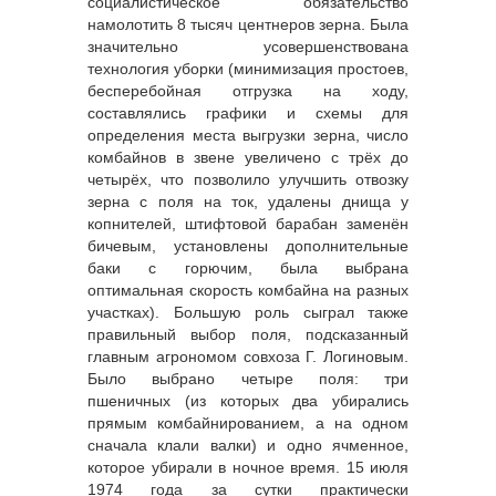
социалистическое обязательство
намолотить 8 тысяч центнеров зерна. Была
значительно усовершенствована
технология уборки (минимизация простоев,
бесперебойная отгрузка на ходу,
составлялись графики и схемы для
определения места выгрузки зерна, число
комбайнов в звене увеличено с трёх до
четырёх, что позволило улучшить отвозку
зерна с поля на ток, удалены днища у
копнителей, штифтовой барабан заменён
бичевым, установлены дополнительные
баки с горючим, была выбрана
оптимальная скорость комбайна на разных
участках). Большую роль сыграл также
правильный выбор поля, подсказанный
главным агрономом совхоза Г. Логиновым.
Было выбрано четыре поля: три
пшеничных (из которых два убирались
прямым комбайнированием, а на одном
сначала клали валки) и одно ячменное,
которое убирали в ночное время. 15 июля
1974 года за сутки практически