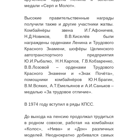
медали «Серп и Молот».
Высокие правительственные награды
получили также и другие участники жатвы.
Комбайнёры звена И.Г.Афоничев,
Н.Д.Новиков, В.В.Киселёв были
награждены орденами Ленина и Трудового
Красного Знамени, шофёры Целинского
автотранспортного предприятия
Ю.И.Рыбалко, Н.Н.Карпов, Г.В.Кобзаренко,
В.В.Лозовой – орденами Трудового
Красного Знамени и «Знак Почёта»,
помощники комбайнёров Ю.Н.Брагин,
В.М.Всяких, А.Т.Емельянов и А.И.Саньков –
медалью «За трудовое отличие».
В 1974 году вступил в ряды КПСС.
До выхода на пенсию продолжал трудиться
в родном совхозе, работая на комбайнах
«Колос», «Нива» и «Дон» различных
моделей. Неоднократно добивался самых