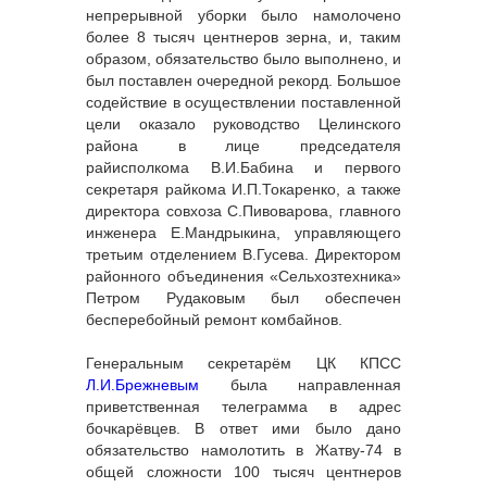
непрерывной уборки было намолочено
более 8 тысяч центнеров зерна, и, таким
образом, обязательство было выполнено, и
был поставлен очередной рекорд. Большое
содействие в осуществлении поставленной
цели оказало руководство Целинского
района в лице председателя
райисполкома В.И.Бабина и первого
секретаря райкома И.П.Токаренко, а также
директора совхоза С.Пивоварова, главного
инженера Е.Мандрыкина, управляющего
третьим отделением В.Гусева. Директором
районного объединения «Сельхозтехника»
Петром Рудаковым был обеспечен
бесперебойный ремонт комбайнов.
Генеральным секретарём ЦК КПСС
Л.И.Брежневым
была направленная
приветственная телеграмма в адрес
бочкарёвцев. В ответ ими было дано
обязательство намолотить в Жатву-74 в
общей сложности 100 тысяч центнеров