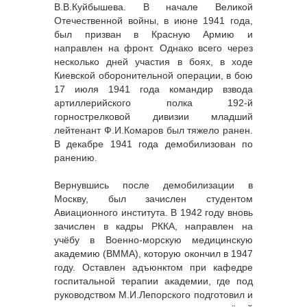
В.В.Куйбышева. В начале Великой
Отечественной войны, в июне 1941 года,
был призван в Красную Армию и
направлен на фронт. Однако всего через
несколько дней участия в боях, в ходе
Киевской оборонительной операции, в бою
17 июля 1941 года командир взвода
артиллерийского полка 192-й
горнострелковой дивизии младший
лейтенант Ф.И.Комаров был тяжело ранен.
В декабре 1941 года демобилизован по
ранению.
Вернувшись после демобилизации в
Москву, был зачислен студентом
Авиационного института. В 1942 году вновь
зачислен в кадры РККА, направлен на
учёбу в Военно-морскую медицинскую
академию (ВММА), которую окончил в 1947
году. Оставлен адъюнктом при кафедре
госпитальной терапии академии, где под
руководством М.И.Лепорского подготовил и